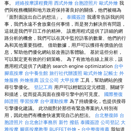
事。
經絡按摩課程費用
西式外燴
台胞證照片
歐式外燴
我
們與稅務機關和地方政府保持著良好的關係，他們被稱為
「面對面說出自己的想法」。
泰國簽證
我通常告訴我的同
事，我們永遠不會放棄任何事情，而是努力解決所有問題，
這就是我們平日工作的精神。 該應用程式提供了詳細的網
路分析的機會，我們可以在其中監控訪客的數量、他們的行
為和其他重要指標。 借助數據，用戶可以獲得有價值的信
息，幫助他們優化網站並改善訪客體驗。 基於這些分析，
可以製定更有效的行銷策略。 為了有效地在線上展示，該
應用程式提供了內建的 search engine optimization
台中
腳底按摩
台中養生館
旅行社代辦護照
歐式外燴
記帳士
外
燴服務
外燴推薦
設立公司
大甲按摩
工具，幫助網站的搜
尋引擎優化。
登記工商
用戶可以輕鬆設定元標題、關鍵字
和描述，從而提高頁面在搜尋引擎中的可見度。
國際整復
師證照
學習按摩
台中運動按摩
為了持續優化，也提供搜尋
引擎優化建議。 此功能對於那些有緊急專案的人特別有
用，因此他們有機會快速實現自己的想法。
台北整復師
台
胞證照片
台北會計事務所
新竹 撥筋
泰國簽證
公司登記
大
雅按摩
腳底按摩教學
BUFFET外燴
-
台中整復推薦
我知道