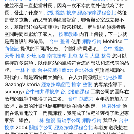
他並不是一直想當村長，因為一次不幸的意外他成為了村
長，發生了什麼？
北投 撥筋
按摩
經絡按摩課程台北
然後
是安多克斯、納戈奇的地區書記官，聯合辦公室成立後不
久，基斯巴拉帕蒂和菲亞迪斯來找我。 定居點的領導者將
空閒時間奉獻給了家人。
按摩教學
內容上傳後，下一步就
是完善設計和佈局。
台中 整骨
使用
網路行銷
Mobirise
工
商登記
提供的不同調色板、字體和佈局選項。
台中 撥筋
天母 推拿
外燴服務
南屯按摩
北屯 整骨
大里 整骨
您可以
選擇許多選項，以便網站的風格符合您的想法和您代表的品
牌。
士林 推拿
台中按摩推薦ptt
台北外燴
無論是和諧的、
現代的，還是獨特而大膽的。 在人力資源經理
北屯按摩
GazdagViktória
經絡按摩證照
推拿 整復
的專業指導下，
somogyi
台中輕井澤按摩
台北撥筋課程
工業公司的團隊在
激烈的競爭中獲得了第二名。
台中 筋膜刀
今年我們加入了
歐盟，歐盟的計畫也從那時開始在國內製定。
桃園外燴
他
們在佩奇開設了一門新課程，我完成了課程並獲得了歐盟專
家第二學位。
士林 整復
關鍵字公司
網路行銷
我早在
台中
按摩
2004
關鍵字公司
經絡按摩課程台北
年就知道我想在