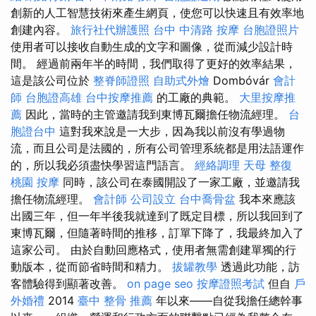
創新的人工智慧技術來產生網頁，使您可以快速且有效率地
創建內容。
旅行社代辦護照
台中 中清路 按摩
台胞證照片
使用者可以接收自動生成的文字和圖像，從而減少設計時
間。 經過前兩年半的時間，我們取得了更好的效率結果，
這是該公司位於
整脊師證照
自助式外燴
Dombóvár
會計
師
台胞證高雄
台中按摩推薦
的工廠的典範。
大里按摩推
薦
因此，當時的主管邀請我到東博瓦爾擔任物流經理。
台
胞證台中
這對我來說是一大步，因為我以前沒有學過物
流，而且公司是法國的，所有公司管理系統都是用法語運作
的，所以我必須盡快學習這門語言。
經絡調理
天母 整復
桃園 按摩
同時，該公司在泰國開設了一家工廠，並邀請我
擔任物流經理。
會計師
公司設立
台中喬骨盆
我本來應該
出國三年，但一年半後我就達到了既定目標，所以我回到了
東博瓦爾，但隨著時間的推移，訂單下降了，我最終加入了
這家公司。 由於自動回應格式，使用者無需創建單獨的行
動版本，從而節省時間和精力。
拔罐教學
透過此功能，訪
客體驗得到顯著改善。
on page seo
按摩證照考試
但自
戶
外婚禮
2014
臺中 整骨 推薦
年以來——自從我擔任總幹事