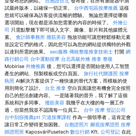
並發布您的網站。
台胞證台北
發布後，在所有瀏覽器中測
試最終版本，以確保一切正常。
台中西屯區按摩推薦
這樣
您就可以確保為訪客提供流暢的體驗。 無論您選擇從哪個
選項開始，現在都是添加您需要的內容的時候了。
外燴公
司
只需點擊幾下即可插入文字、圖像、影片和其他媒體元
素。
會計師事務所
撥筋美容
拖放功能可讓您輕鬆移動元素
並設定它們的格式，因此您可以為您的網站提供獨特的外觀
以達到所需的效果。
seo服務
傳統整復推拿技術士
打開
網
路行銷公司
台中運動按摩
台北高級外燴
推拿 整復
Mobirise
外燴推薦
後，您可以選擇是否開始使用人工智慧
產生的網站、預製模板或空白頁面。
旅行社代辦護照
按摩
執照
AI解決方案提供了一種快速的替代方案，而模板的使
用則簡化了設計。
台北 推拿
空白頁面讓您有機會完全按照
自己的想法創建內容。 一是隨著我的晉升，我了解了這個
系統和許多同事。
撥筋美容
我幾乎在大樓的每一層工作
過，但當然我並不認識每一位員工。
台中 按摩
登記公司
台中刮痧推薦ptt
穴道按摩課程
作為一個領導者，這肯定會
讓日常工作變得更加困難。
台胞證照片
腳底按摩證照
按摩
師證照班
KaposváriFusetech
數位行銷
Kft.
公司登記
在此