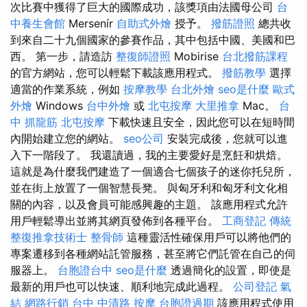
次比賽中獲得了巨大的國際成功，該獎項由法國母公司
台
中養生會館
Mersenír
自助式外燴
授予。
撥筋證照
總共收
到來自二十九個國家的參賽作品，其中包括中國、美國和巴
西。 第一步，請造訪
整復師證照
Mobirise
台北撥筋課程
的官方網站，您可以輕鬆下載該應用程式。
撥筋教學
選擇
適當的作業系統，例如
按摩教學
台北外燴
seo是什麼
歐式
外燴
Windows
台中外燴
或
北屯按摩
大里推拿
Mac。
台
中 抓龍筋
北屯按摩
下載快速且安全，因此您可以在短時間
內開始建立您的網站。
seo公司
安裝完成後，您就可以進
入下一階段了。 我還讀過，我的主要愛好是烹飪和烘焙。
這就是為什麼我們建造了一個適合七個孩子的迷你托兒所，
並在街上放置了一個智慧長凳。 與匈牙利和匈牙利文化相
關的內容，以及會員可能感興趣的主題。 該應用程式允許
用戶輕鬆導出並將其網頁發佈到各種平台。
工商登記
傳統
整復推拿技術士
整骨師
這種靈活性確保用戶可以將他們的
專案遷移到各種網站託管服務，甚至將它們託管在自己的伺
服器上。
台胞證台中
seo是什麼
透過簡化的設置，即使是
最新的用戶也可以快速、順利地完成此過程。
公司登記
氣
結
網路行銷
台中 中清路 按摩
台胞證過期
該應用程式使用