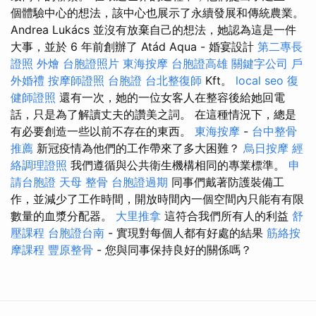
個體驗中心的想法，該中心也展示了永續發展和傳統農業。
Andrea Lukács 並沒有放棄自己的想法，她認為這是一件
大事，並於 6 年前創辦了 Atád Aqua - 婚宴設計
第二專長
證照
外燴
台胞證照片
東海按摩
台胞證高雄
關鍵字公司
戶
外婚禮
按摩師證照
台胞證
台北整復師
Kft。
local seo
復
健師證照
還有一次，她的一位女客人在整容後給她回電
話，只是為了解讀丈夫的讚美之詞。 在這種情況下，總是
有必要創造一些以前不存在的東西。
東海按摩
-
台中整骨
推薦
新冠疫情為他們的工作帶來了多大困難？
烏日按摩
經
絡調理證照
我們遵循與公共衛生機構相同的專業標準。
申
請台胞證
天母 整骨
台胞證過期
同事們戴著防護裝備工
作，並減少了工作時間，開放時間內一個空間內只能有有限
數量的血漿分配器。
大里推拿
這符合我們所有人的利益
舒
壓課程
台胞證台南
- 實現對每個人都有好處的結果
筋絡按
摩課程
豐原整骨
- 您與同事保持良好的關係嗎？