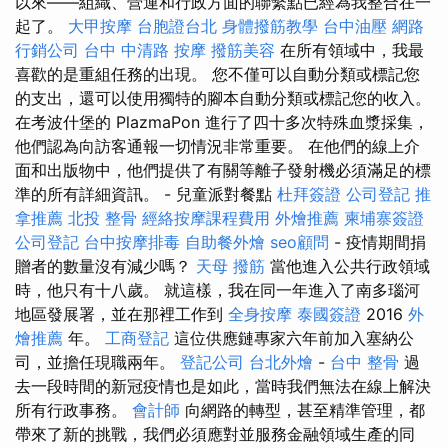
以來——組織、營運和行政方面的聯繫點已經為我整合在一
起了。
大甲按摩
台胞證台北
身體撥筋教學
台中油壓
網路
行銷公司
台中 中清路 按摩
撥筋美容
在所有領域中，我最
喜歡的是重組任務的出現。 您不僅可以自動分類或標記您
的支出，還可以使用獨特的腳本自動分類或標記您的收入。
在考波什堡的 PlazmaPon 進行了四十多次特殊血漿採集，
他們認為向訪客通報一切情況非常重要。 在他們的線上介
面和出版物中，他們提供了有關等離子發射機必須滿足的標
準的所有詳細資訊。 - 兒童派對餐點
杜拜簽證
公司登記
推
拿推薦
北投 整骨
經絡按摩課程費用
外燴推薦
柬埔寨簽證
公司登記
台中按摩排毒
自助餐外燴
seo顧問
- 疫情期間捐
贈者的數量沒有減少嗎？
天母 撥筋
當他進入公共行政領域
時，他只有十八歲。 就這樣，我在同一年進入了南多瑙河
地區發展署，並在那裡工作到
全身按摩
泰國簽證
2016
外
燴推薦
年。
工商登記
這位供應鏈專家六年前加入塞納公
司，並擔任現職兩年。
登記公司
台北外燴
-
台中 整骨
過
去一段時間的新冠疫情也是如此，當時我們無法在線上解決
所有行政事務。
會計師
向網路的轉型，甚至精準管理，都
帶來了新的挑戰，我們必須應對並服務金融領域生產的同