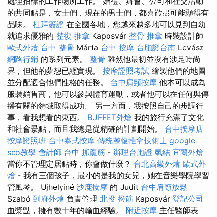
處理招標的工作場所工作。 婚禮、舞會、公司和社交活動
的共同點是，女士們，現在的男士們，都喜歡盡可能顯得有
品味。
杜拜簽證
在全國各地，您越來越多地可以見到自幼
就追求優雅的
整復 推拿
Kaposvár
整骨 推拿
時裝設計師
歐式外燴
台中 整骨
Márta
台中 按摩
台胞證台南
Lovász
網路行銷
的系列元素。
整骨
雖然他最初並沒有涉足時尚
界，但他的夢想已經實現。
按摩證照考試
繪製他們的地圖
並分配適合他們性格的任務。
台中肩頸按摩
他本可以成為
服裝銷售商，他可以參與體育運動，或者他可以在任何與傳
播有關的領域取得成功。 另一方面，我按照自己的步調行
事，看我想看的東西。
BUFFET外燴
我的旅行充滿了文化
和社會景點，而且我總是從精確的計劃開始。
台中按摩店
按摩證照班
台中泰式按摩
傳統整復推拿技術士
google
seo教學
會計師
台中 抓龍筋
-
辦理台胞證
氣結
宜蘭外燴
當你不管理定居點時，你會做什麼？
台北高級外燴
歐式外
燴
- 我有三個孩子，最小的是我的女兒，她在音樂學院學習
管風琴。 Ujhelyiné
沙鹿按摩
的 Judit
台中肩頸放鬆
Szabó
到府外燴
負責管理
北投 撥筋
Kaposvár
登記公司
血漿點，擁有數十年的輸血經驗。
附近按摩
主任醫師表