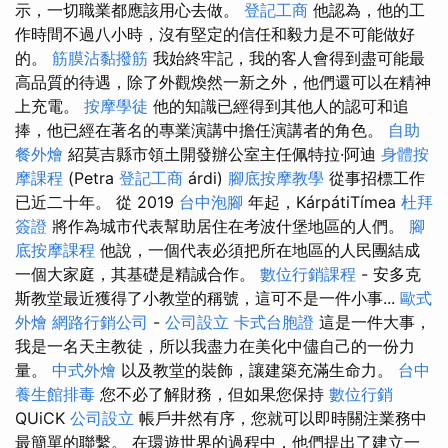
示，一切職業都應該用心去做。
登記工商
他認為，他的工
作時間不過八小時，沒有堅定的信任和毅力是不可能做好
的。
筋膜沾黏撥筋
我始終牢記，我的客人會得到盡可能最
高品質的待遇，除了外觀煥然一新之外，他們還可以在精神
上充電。
按摩學徒
他的知識已經得到其他人的認可和追
捧，他已經在著名的專業演講中擔任演講者的角色。
自助
餐外燴
紹莫吉縣市領土開發辦公室主任佩特拉·阿迪
身體按
摩課程
(Petra
登記工商
árdi)
腳底按摩教學
從事招標工作
已近二十年。 從 2019
台中泡腳
年起，KárpátiTímea
杜拜
簽證
將作為城市代表幫助居住在考波什堡地區的人們。
腳
底按摩課程
他說，一個代表必須把所在地區的人民團結成
一個大家庭，其基礎是精誠合作。
數位行銷課程
- 安多克
斯教堂最近獲得了小教堂的稱號，這可不是一件小事...
歐式
外燴
網路行銷公司
-
公司設立
卡式台胞證
這是一件大事，
我是一名天主教徒，所以我盡力在美化中儘自己的一份力
量。
中式外燴
以及教堂的裝飾，讓建築充滿生命力。
台中
養生館排毒
您不必了解財務，但如果您保持
數位行銷
QUiCK
公司設立
帳戶井然有序，您就可以即時關注業務中
最簡單的聯繫。 在環遊世界的過程中，他們提出了建立一