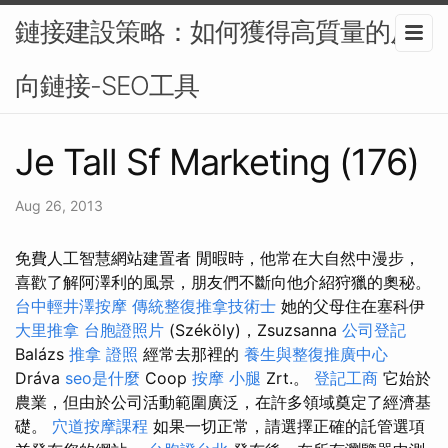
鏈接建設策略：如何獲得高質量的反
向鏈接-SEO工具
Je Tall Sf Marketing (176)
Aug 26, 2013
免費人工智慧網站建置者 閒暇時，他常在大自然中漫步，
喜歡了解阿澤利的風景，朋友們不斷向他介紹狩獵的奧秘。
台中輕井澤按摩
傳統整復推拿技術士
她的父母住在塞科伊
大里推拿
台胞證照片
(Széköly)，Zsuzsanna
公司登記
Balázs
推拿 證照
經常去那裡的
養生與整復推廣中心
Dráva
seo是什麼
Coop
按摩 小腿
Zrt.。
登記工商
它始於
農業，但由於公司活動範圍廣泛，在許多領域奠定了經濟基
礎。
穴道按摩課程
如果一切正常，請選擇正確的託管選項