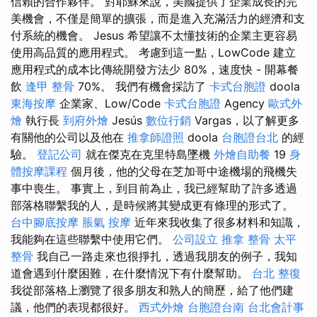
信賴的合作夥伴。 對耶穌來說，美國提供了企業成長的完
美機會，不僅是簡單的擴張，而是進入充滿活力的經濟和支
付系統的機會。 Jesus 希望讓不太懂技術的企業主更容易
使用高品質的應用程式。 考慮到這一點，LowCode 建立
應用程式的成本比傳統開發方法少 80%，速度快 - 開幕餐
飲
逢甲 整骨
70%。 我們有機會採訪了
卡式台胞證
doola
東海按摩
企業家、Low/Code
卡式台胞證
Agency
歐式外
燴
執行長
到府外燴
Jesús
數位行銷
Vargas，以了解更多
有關他的公司以及他在
推拿師證照
doola
台胞證台北
的經
驗。
登記公司
就在傑克在克里特島墜機
外燴自助餐
19
身
體按摩課程
個月後，他的父母在芝加哥中途機場的飛機失
事中喪生。 事實上，到目前為止，我已經幫助了許多透過
部落格聯繫我的人，是時候將其變成更有條理的形式了。
台中腳底按摩
脹氣 按摩
近年來我收集了很多材料和知識，
我能夠在這些聯繫中使用它們。
公司設立
推拿 整骨
太平
整骨
我自己一路走來也很掙扎，透過我朋友的例子，我知
道會遇到什麼困難，在什麼情況下有什麼幫助。
台北 整復
我從部落格上瀏覽了很多朋友和熟人的簡歷，給了他們建
議，他們的表現都很好。
西式外燴
台胞證台南
台北會計事