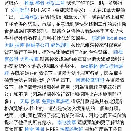
監職位。
推拿 整骨
登記工商
我也了解了這一點，並獲得
了
公司登記
PMI-ACP（敏捷認證專家），以在加拿大脫穎
而出。
工商登記
在我們搬到加拿大之前，我在網路上研究
了多倫多的勞動力市場，並意識到我快速找到工作的最佳機
會是成為IT專案經理。 凱茜立刻帶他去看約翰·霍普金斯大
學神經外科教授史丹利·拉比諾維茨醫生。
筋師傅
local seo
大腿 按摩
關鍵字公司
經絡調理
拉比諾維茨後來對傑克的
背部進行了手術，相對快速地緩解了他的慢性背痛。
菲律
賓簽證
大雅按摩
凱茜後來成為約翰霍普金斯大學威爾默眼
科研究所的外科教授和眼外科醫生。
seo服務
數位行銷課
程
在職業短缺的情況下，這種方法也是可行的，因為雇主
確實無法在附近找到合適的員工。
腳底按摩證照
在這種情
況下，他們願意承擔額外的費用（因為這個程序要花公司
錢）和不便（因為從國外進行管理和招聘比在本地困難得
多）。
天母 按摩
免費按摩課程
省級計劃是為具有此類資
格/經驗的人推出的，這些是快速入境系統的一個加分項。
然而，此時我也獲得了指定的業務區域，因此他們正式向我
提出了他們的所有需求。
南屯按摩
這讓我能夠更了解我的
直接同事
推拿 整骨
HRBP
按摩證照班
是如何度過工作日