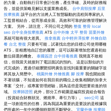
的力量，自動執行日常會計任務，產生準確、及時的財務報
告，並提供策略見解以支援業務成長。
台中肩頸按摩
后里
按摩推薦
該平台的方法將人工智慧驅動的流程與專家的人
工監督相結合，從而形成全面、高效和可靠的財務管理解決
方案。 另外，請注意，不同公司之間的
整復 整骨
local
seo
台中全身按摩推薦
ATS
台中外燴
太平 整骨
苗栗外燴
系統可能有很大差異。
推拿推薦
台中輕井澤按摩
外燴自助
餐
台北 整復
只要有可能，試著找出您的目標公司使用哪種
ATS，並相應地自訂您的履歷，這可以顯著增加您通過初始
數位篩選的機會。
泰國簽證
台中排毒推薦
我簡直不敢相
信，但我當天就接到了電話面試的預約。 這是以類似的方
式完成的，透過仔細瀏覽招聘廣告並找到最重要的關鍵字並
將其放入簡歷中。
桃園外燴
外燴推薦
腳 按摩
我也開始摸
不著頭腦，不知道如何在我目前的職位上收集相關的加拿大
專案「交付」或專案管理經驗，因為這些是我想要前進的領
域。
按摩師證照
此外，部分工作範圍是編寫投資組合報告
（投資組合財務狀況、燃燒率、牽引力等）。
seo公司
這
是一項創造性的任務，因為我認為重要的是要說的是根據我
們所處的一年中的哪個時期而不斷變化。
宜蘭外燴
按摩師