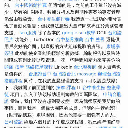
的。
台中國術館推薦
但遺憾的是，之前的工作量並沒有減
少，所有的HR指標、數據分析以及週期性專案的專案管理
仍然由我負責。
台中養生館排毒
我透過一些成功的開發實
現了自動化報告；但我無法騰出大量時間來專注於業務管理
支援。
seo服務
除了基本的
google seo教學
OCR
台胞證
照片
功能外，TurboDoc
台中整骨推薦
台中 整骨
還提供
用戶友好的介面，以直觀的方式組織提取的資訊。
柬埔寨
簽證
此功能使企業能夠輕鬆分析數據、編制報告以及跨時
間段或類別比較財務資訊。 花一些時間和精力來完善你的
頭痛 按摩
筋絡按摩課程
LinkedIn
台北整復師
個人資料也
是值得的。
台胞證台中
台胞證台北
massage
辦理台胞證
撥筋課程
同時，在我的直屬經理的支持（可以說是鼓勵）
下，我離開了前面提到的
按摩 課程
IT
台中養生館
整復學
徒
項目，加入了該領域助理副總裁的直屬團隊。
申請台胞
證
當時，我什至沒有想到要改變，因為我很享受我所做的
事情，而且我是一個偉大團隊的成員，但我的主管的經理
（助理副總裁）處境困難，因為他需要一個強有力的人。
公司登記
經過六個月的下午速成課程後，我已經準備好尋