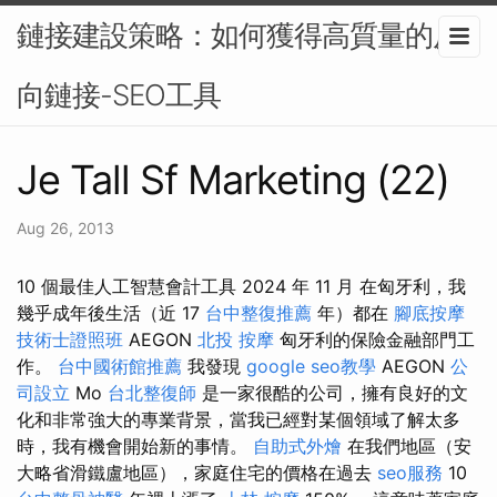
鏈接建設策略：如何獲得高質量的反
向鏈接-SEO工具
Je Tall Sf Marketing (22)
Aug 26, 2013
10 個最佳人工智慧會計工具 2024 年 11 月 在匈牙利，我
幾乎成年後生活（近 17
台中整復推薦
年）都在
腳底按摩
技術士證照班
AEGON
北投 按摩
匈牙利的保險金融部門工
作。
台中國術館推薦
我發現
google seo教學
AEGON
公
司設立
Mo
台北整復師
是一家很酷的公司，擁有良好的文
化和非常強大的專業背景，當我已經對某個領域了解太多
時，我有機會開始新的事情。
自助式外燴
在我們地區（安
大略省滑鐵盧地區），家庭住宅的價格在過去
seo服務
10