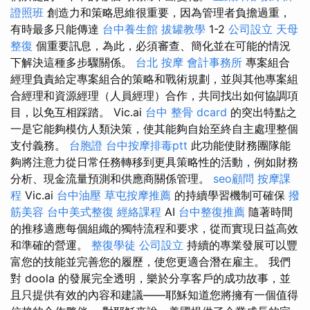
證照班
創造力和策略思維很重要，因為管理者負擔過重，
有時最多只能傳達
台中養生館
拔罐教學
1-2
公司設立
天母
整復
個重要訊息，為此，必須審查、簡化並在可能的情況
下解決這種多步驟關係。
台北 按摩
會計事務所
專案組合
經理負責給定專案組合的策略和戰術規劃，並與其他專案組
合經理和資源經理（人員經理）合作，共同找出如何協調項
目，以免互相踩踏。 Vic.ai
台中 整骨 dcard
的突出特點之
一是它能夠模仿人類決策，使其能夠自始至終自主處理整個
支付義務。
台胞證
台中按摩排毒ptt
此功能使財務團隊能
夠將注意力從日常任務轉移到更具策略性的活動，例如財務
分析、現金流量預測和供應商關係管理。
seo顧問
按摩課
程
Vic.ai
台中油壓
草屯按摩推薦
的持續學習機制可確保
撥
筋美容
台中美式整復
經絡課程
AI
台中整復推薦
隨著時間
的推移適應每個組織的獨特流程和要求，從而實現日益高效
和準確的營運。
整復學徒
公司設立
持續的專業發展可以豐
富您的技能並完善您的履歷，使您更適合潛在雇主。 我們
對 doola 的發展完全透明，樂於分享客戶的成功故事，並
且只提供有效的內容和建議——耶穌知道您將擁有一個值得