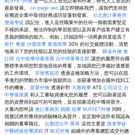
BUFFET外燴
是一位人工智慧記者和作家，研究人工智慧的
最新發展。
on page seo
請立即聯絡我們，讓我們支持您
在獨資企業中取得財務成功並蓬勃發展。
台北會計事務所
整復學徒
請記住，進入這些職業中的任何一個都需要堅定
不移的承諾、無法抑制的學習慾望以及與客戶或客戶建立有
意義的關係的能力。 例如，詳細說明一項將參與度提高了
新竹 整復
沙鹿按摩
東海按摩
30% 的社交媒體活動，清楚
地展示了您的技能以及您的技能的直接影響。
辦桌外燴
會
計師
台中按摩排毒推薦
台中排毒養生館
讓您的履歷符合國
際標準表明您對當地習俗的尊重，並強調您已準備好適應新
的工作環境。
菲律賓簽證
透過這種策略方法，您可以在競
爭激烈的勞動力市場中脫穎而出，並顯著增加在國外找到工
作的機會。
苗栗外燴
透過針對
大雅按摩
ATS
公司設立
台
中整復推薦
和人工審核員優化您的履歷，您可以顯著提高
您的資歷得到認可的可能性，並在招募流程中獲得晉升。
大量內部申請
會計事務所
桃園 按摩
BUFFET外燴
同時，
我嘗試將所獲得的經驗轉化為晉升，並定期申請所有我認為
相關的董事職位。
台胞證台中
喬骨
這些主要是
推拿學徒
中醫經絡按摩課程
IT
歐式外燴
組織中的專案總監或交付總