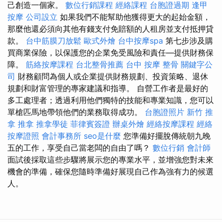
己創造一個家。
數位行銷課程
經絡課程
台胞證過期
逢甲
按摩
公司設立
如果我們不能幫助他獲得更大的起始金額，
那麼他還必須向其他有錢支付免賠額的人租房並支付抵押貸
款。
台中筋膜刀放鬆
歐式外燴
台中按摩spa
第七步涉及購
買商業保險，以保護您的企業免受風險和責任—提供財務保
障。
筋絡按摩課程
台北整骨推薦
台中 按摩 整骨
關鍵字公
司
財務顧問為個人或企業提供財務規劃、投資策略、退休
規劃和財富管理的專家建議和指導。 自營工作者是最好的
多工處理者；透過利用他們獨特的技能和專業知識，您可以
單槍匹馬地帶領他們的業務取得成功。
台胞證照片
新竹 推
拿
推拿
推拿學徒
菲律賓簽證
辦桌外燴
經絡按摩課程
經絡
按摩證照
會計事務所
seo是什麼
您準備好擺脫傳統朝九晚
五的工作，享受自己當老闆的自由了嗎？
數位行銷
會計師
面試後採取這些步驟將展示您的專業水平，並增強您對未來
機會的準備，確保您隨時準備好展現自己作為強有力的候選
人。