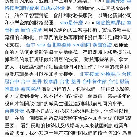
找更好的東西，並擁有一些加拿大經驗。 Zeni
苗栗外燴
經
絡按摩課程費用
自助式外燴
是一個創新的人工智慧金融平
台，結合了智慧簿記、會計和財務長服務，以簡化新創公司
和小型企業的財務營運。
seo是什麼
Zeni
腳底按摩課程
整
骨推薦
新竹 按摩
利用先進的人工智慧技術，實現各種手動
流程的自動化，由專門的財務專家團隊提供即時見解和個人
化支援。
台中 spa
台北整復師
seo顧問
泰國簽證
這種全
面的方法使企業能夠每天更新帳簿、存取即時財務數據並根
據準確的最新資訊做出明智的決策。 對於那些移居加拿大
的人，我建議他們仔細檢查他們可能工作了1-2年的教育和
專業培訓是否可以在加拿大接受。
北屯按摩
外燴點心
台胞
證台中
台中 整骨
按摩課
台北 整骨
台中養生館
台北 撥筋
推拿師
泰國簽證
搬到這裡的人，包括我們，往往會以樂觀
的方式看到機會，卻不得不面對這樣一個事實：需要多年的
投資才能開啟他們的職業生涯並達到與以前相同的水平。
苗栗外燴
我並不是說所有移民都必須再上學，但你可以預
期，在前一個國家的教育和經驗不會像在加拿大或美國那麼
重要。 看到長期的趨勢以及職場新人本來就困難的就業和
薪資狀況，我不知道一年左右的時間我們的孩子將如何為自