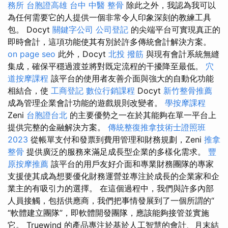
務所
台胞證高雄
台中 中醫 整骨
除此之外，我認為我可以
為任何需要它的人提供一個非常令人印象深刻的教練工具
包。 Docyt
關鍵字公司
公司登記
的尖端平台可實現真正的
即時會計，這項功能使其有別於許多傳統會計解決方案。
on page seo
此外，Docyt
北投 撥筋
與現有會計系統無縫
集成，確保平穩過渡並將對既定流程的干擾降至最低。
穴
道按摩課程
該平台的使用者友善介面與強大的自動化功能
相結合，使
工商登記
數位行銷課程
Docyt
新竹整骨推薦
成為管理企業會計功能的遊戲規則改變者。
學按摩課程
Zeni
台胞證台北
的主要優勢之一在於其能夠在單一平台上
提供完整的金融解決方案。
傳統整復推拿技術士證照班
2023
從帳單支付和發票到費用管理和財務規劃，Zeni
推拿
整骨
提供廣泛的服務來滿足成長型企業的多樣化需求。
豐
原按摩推薦
該平台的用戶友好介面和專業財務團隊的專家
支援使其成為想要優化財務運營並專注於成長的企業家和企
業主的有吸引力的選擇。 在這個過程中，我們與許多內部
人員接觸，包括供應商，我們把事情發展到了一個所謂的“
“軟體建立團隊”，即軟體開發團隊，應該能夠接管並實施
它。 Truewind 的產品專注於基於人工智慧的會計、月末結