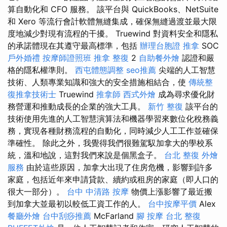
算自動化和 CFO 服務。 該平台與 QuickBooks、NetSuite
和 Xero 等流行會計軟體無縫集成，確保無縫過渡並最大限
度地減少對現有流程的干擾。 Truewind 對資料安全和隱私
的承諾體現在其遵守最高標準，包括
辦理台胞證
推拿
SOC
戶外婚禮
按摩師證照班
推拿 整復
2
自助餐外燴
認證和嚴
格的隱私權準則。
西屯體態調整
seo推薦
尖端的人工智慧
技術、人類專業知識和強大的安全措施相結合，使
傳統整
復推拿技術士
Truewind
推拿師
西式外燴
成為尋求優化財
務營運和推動成長的企業的強大工具。
新竹 整復
該平台的
技術使用先進的人工智慧演算法和機器學習來數位化稅務義
務，實現各種財務流程的自動化，同時減少人工工作並確保
準確性。 除此之外，我覺得我們很難駕馭加拿大的學校系
統，溫和地說，這對我們來說是個黑盒子。
台北 整復
外燴
服務
由於這些原因，加拿大出現了住房危機，影響到許多
家庭，包括近年來申請貸款、續約或租房的家庭（即人口的
很大一部分）。
台中 中清路 按摩
物價上漲影響了最近搬
到加拿大並最初以較低工資工作的人。
台中按摩平價
Alex
餐廳外燴
台中刮痧推薦
McFarland
腳 按摩
台北 整復