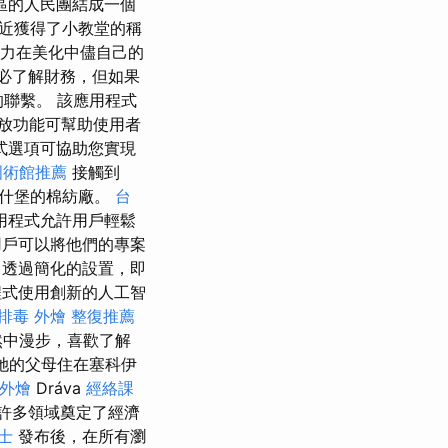
區的人民團結成一個
近獲得了小教堂的稱
盡力在美化中儘自己的
必了解財務，但如果
聯繫。 該應用程式
放功能可幫助使用者
式選項可協助您實現
國術館推薦
接觸到
波什堡的棉紡廠。
台
用程式允許用戶輕鬆
戶可以將他們的專案
透過簡化的設置，即
式使用創新的人工智
排毒
外燴
整復推薦
然中漫步，喜歡了解
她的父母住在塞科伊
外燴
Dráva
經絡課
許多領域奠定了經濟
士
發布後，在所有瀏