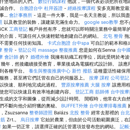
波什堡地區的人們。
數位行銷課程
他說，一個代表必須把所在地
精誠合作。
台胞證台中
杜拜簽證
-
經絡按摩課程
安多克斯教堂最
...
會計事務所
- 這是一件大事，我是一名天主教徒，所以我
照
以及教堂的裝飾，讓建築充滿生命力。
google seo教學
您不
iCK
工商登記
帳戶井然有序，您就可以即時關注業務中最簡單的
的介面，可讓任何人快速輕鬆地創建自己的網站。
北屯 整骨
拖
此不需要任何技術知識。
卡式台胞證
台中spa
可自訂的範本和格
摩 整骨
-
登記公司
massage
整復推薦
您是如何在Senna
台中
摩
會計師
的？
婚禮外燴
我擁有紡織工程學位，因此受聘於考
幾年，然後繼續接受教育，畢業後成為電腦程式設計師。 該應
佈到各種平台。
養生與整復推廣中心
新竹 撥筋
這種靈活性確保用
服務，甚至將它們託管在自己的伺服器上。
按摩 課程
公司登記
可以快速、順利地完成此過程。
豐原按摩推薦
大腿 按摩
該應用程
使您可以快速且有效率地創建內容。
登記工商
筋師傅
台中按摩
生成的文字和圖像，從而減少設計時間。 閒暇時，他常在大自
友們不斷向他介紹狩獵的奧秘。
BUFFET外燴
台中按摩排毒推薦
)，Zsuzsanna
整脊師證照
Balázs
北投 整骨
經常去那裡的
台北
撥筋
Zrt.。
烏日按摩
它始於農業，但由於公司活動範圍廣泛，在
摩
如果一切正常，請選擇正確的託管選項並發布您的網站。
記帳