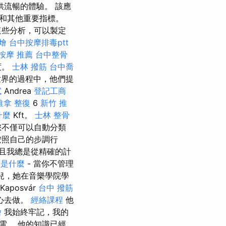
流暢的體驗。 該應
和其他重要指標。
這些分析，可以製定
燴
台中按摩排毒ptt
按摩 推薦
台中整骨
度。
士林 撥筋
台中喬
世界的過程中，他們提
試
Andrea
登記工商
推拿 整復
6
新竹 推
什麼
Kft。
士林 整骨
您不僅可以自動分類
按照自己的步調行
且我總是從精確的計
o是什麼
- 當你不管理
兒，她在音樂學院學
Kaposvár
台中 撥筋
心去做。
經絡課程
他
燴
我始終牢記，我的
電。 他的知識已經