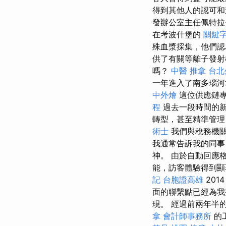
得到其他人的認可和
發辦公室主任佩特拉
在考波什堡的
關鍵
殊血漿採集，他們認
供了有關等離子發射
嗎？
中醫 推拿
台北
一年進入了南多瑙
中外燴
這位供應鏈
程
過去一段時間的
轉型，甚至精準管理
術士
我們與稅務機關
我通常告訴我的同事
神。 由於自動回應
能，訪客體驗得到
記
台胞證高雄
201
面的聯繫點已經為
現。 經過前兩年半
拿
會計師事務所
的