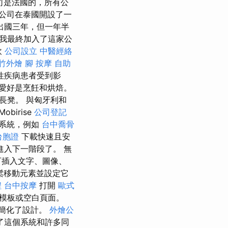
司是法國的，所有公
公司在泰國開設了一
出國三年，但一年半
我最終加入了這家公
飲
公司設立
中醫經絡
竹外燴
腳 按摩
自助
性疾病患者受到影
愛好是烹飪和烘焙。
長凳。 與匈牙利和
Mobirise
公司登記
系統，例如
台中喬骨
台胞證
下載快速且安
入下一階段了。 無
可插入文字、圖像、
鬆移動元素並設定它
程
台中按摩
打開
歐式
模板或空白頁面。
則簡化了設計。
外燴公
了這個系統和許多同