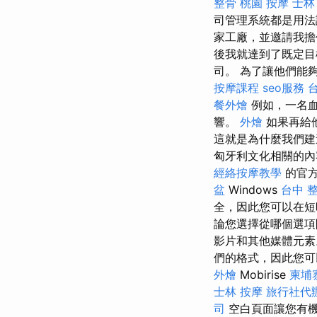
整骨
桃園 按摩
士林
司管理系統都是用法
家工廠，並邀請我
後我就達到了既定目
司。 為了讓他們能
按摩課程
seo服務
餐外燴
例如，一名血
響。
外燴
如果再給
這就是為什麼我們建
匈牙利文化相關的內
經絡按摩教學
的官方
盆
Windows
台中 
全，因此您可以在
論您選擇從哪個選項
影片和其他媒體元
們的格式，因此您可
外燴
Mobirise
柬埔
士林 按摩
旅行社代
司
空白頁面讓您有機