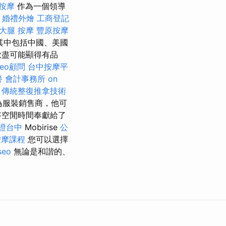
按摩
作為一個領導
.
婚禮外燴
工商登記
大腿 按摩
豐原按摩
其中包括中國、美國
歡盡可能顯得有品
seo顧問
台中按摩平
餐
會計事務所
on
。
傳統整復推拿技術
為服裝銷售商，他可
將空閒時間奉獻給了
證台中
Mobirise
公
按摩課程
您可以選擇
seo
無論是和諧的、