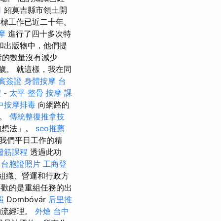
司
紹莫吉縣市領土開
標工作已近二十年。
摩
進行了四十多次特
和出版物中，他們提
者的數量沒有減少
歲。 就這樣，我在同
賓簽證
身體按摩
台
禮
-
太平 整骨
按摩 課
中按摩排毒
向網路的
事。
傳統整復推拿技
的想法」。
seo推薦
我們平日工作的精
撥筋課程
透過此功
自
台胞證照片
工商登
組織、營運和行政方
歡的是重組任務的出
照
Dombóvár
后里推
物流經理。
外燴
台中