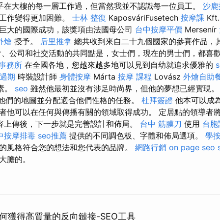
乎在大樓的每一層工作過，但當然我並不認識每一位員工。
沙鹿
常工作變得更加困難。
士林 整復
KaposváriFusetech
按摩課
Kft
巨大的國際成功，該獎項由法國母公司
台中按摩平價
Mersenír
外燴
授予。
后里推拿
總共收到來自二十九個國家的參賽作品，
會、公司和社交活動的共同點是，女士們，現在的男士們，都喜
事務所
在全國各地，您越來越多地可以見到自幼就追求優雅的
過期
時裝設計師
身體按摩
Márta
按摩 課程
Lovász
外燴自助
素。
seo
雖然他最初並沒有涉足時尚界，但他的夢想已經實現
他們的地圖並分配適合他們性格的任務。
杜拜簽證
他本可以成
者他可以在任何與傳播有關的領域取得成功。 定居點的領導者
容上傳後，下一步就是完善設計和佈局。
台中 筋膜刀
使用
台胞
中按摩排毒
seo推薦
提供的不同調色板、字體和佈局選項。
學
的風格符合您的想法和您代表的品牌。
網路行銷
on page seo
大膽的。
何獲得高質量的反向鏈接-SEO工具