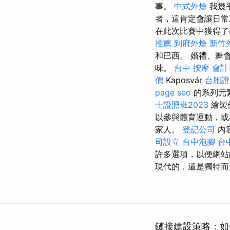
事。
中式外燴
我幾
者，這肯定會讓日
在此次比賽中獲得了
推薦
到府外燴
新竹
和巴西。 婚禮、舞
味。
台中 按摩
會計
價
Kaposvár
台胞證
page seo
的系列元
士證照班2023
繪製
以參與體育運動，或
家人。
登記公司
內
司設立
台中泡腳
台
許多選項，以便網站
現代的，還是獨特而
鏈接建設策略：如