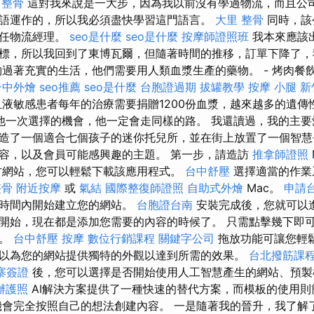
 整骨
這對我來說是一大步，因為我以前沒有學過物流，而且公
語運作的，所以我必須盡快學習這門語言。
大里 整骨
同時，該
擔任物流經理。
seo是什麼
seo是什麼
按摩師證照班
我本來應該
標，所以我回到了東博瓦爾，但隨著時間的推移，訂單下降了，
夠過著充實的生活，他們需要用人類血漿生產的藥物。 - 烤肉餐
台中外燴
seo推薦
seo是什麼
台胞證過期
拔罐教學
按摩 小腿
新
液敏感患者每年的治療需要捐贈1200份血漿，越來越多的遺傳
他一次選擇的機會，他一定會走同樣的路。 我還讀過，我的主要
造了一個適合七個孩子的迷你托兒所，並在街上放置了一個智慧
容，以及會員可能感興趣的主題。 第一步，請造訪
推拿師證照
網站，您可以輕鬆下載該應用程式。
台中舒壓
選擇適當的作業
整骨
附近按摩
或
氣結
國際整復師證照
自助式外燴
Mac。
申請
短時間內開始建立您的網站。
台胞證台南
安裝完成後，您就可以進
開始，現在都是添加您需要的內容的時候了。 只需點擊幾下即
素。
台中舒壓
按摩
數位行銷課程
關鍵字公司
拖放功能可讓您輕
以為您的網站提供獨特的外觀以達到所需的效果。
台北撥筋課
寨簽證
後，您可以選擇是否開始使用人工智慧產生的網站、預製
辦護照
AI解決方案提供了一種快速的替代方案，而模板的使用
會完全按照自己的想法創建內容。 一是隨著我的晉升，我了解