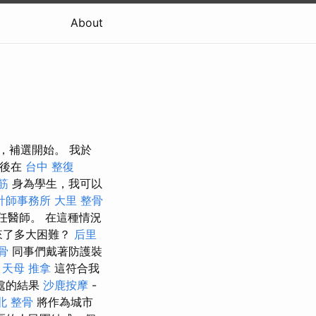
About
世，補選開始。 我於
然後在
台中 整復
筋
身為學生，我可以
計師事務所
大里 整骨
任醫師。 在這種情況
來了多大困難？
后里
骨
同事們戴著防護裝
。
天母 推拿
這符合我
處的結果
沙鹿按摩
-
北 整骨
將作為城市