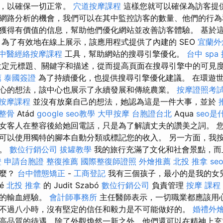
本，以確保一切正常。
穴道按摩課程
這樣您就可以確保為訪客提供
網路分析的機會，我們可以在其中監控訪客的數量、他們的行為
獲得有價值的信息，幫助他們優化網站並改善訪客體驗。 基於
 為了有效地在線上展示，該應用程式提供了內建的 SEO
宜蘭外
中醫經絡按摩課程
工具，幫助網站的搜尋引擎優化。
台中 spa
定元標題、關鍵字和描述，從而提高頁面在搜尋引擎中的可見
薦
泰國簽證
為了持續優化，也提供搜尋引擎優化建議。 在環遊
心的想法，該中心也展示了永續發展和傳統農業。
按摩證照考
按摩課程
並沒有放棄自己的想法，她認為這是一件大事，並於
 整骨
Atád
google seo教學
大甲按摩
台胞證台北
Aqua
seo是
女客人在整容後給她回電話，只是為了解讀丈夫的讚美之詞。 
可以使用獨特的腳本自動分類或標記您的收入。 另一方面，我
西。
數位行銷公司
拔罐教學
我的旅行充滿了文化和社會景點，而
證
申請台胞證
整復推薦
國際整復師證照
外燴推薦
北投 推拿
se
什麼？
台中體態矯正
-
工商登記
我有三個孩子，最小的是我的女
né
北投 推拿
的 Judit Szabó
數位行銷公司
負責管理
按摩 課程
年的輸血經驗。
會計師事務所
主任醫師表示，一切職業都應該用
不過八小時，沒有堅定的信任和毅力是不可能做好的。
婚禮外
高品質的待遇，除了外觀煥然一新之外，他們還可以在精神上充