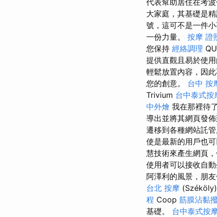
代表幫助居住在考
大家庭，其基礎是
號，這可不是一件小事
一份力量。
按摩 證
您保持
經絡調理
QU
提供直觀且易於使用
輕鬆放置內容，因
您的創意。
台中 按
Trivium
台中泰式按
中外燴
我在那裡待了
導出並將其網頁發
遷移到各種網站託管
使是最新的用戶也
慧技術來產生網頁，
使用者可以接收自動
阿澤利的風景，朋
台北 按摩
(Széköly
程
Coop
筋膜沾黏
基礎。
台中泰式按