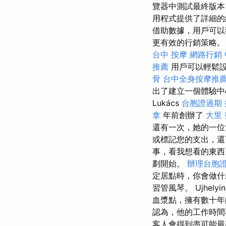
覽器中測試最終版
用程式提供了詳細的
借助數據，用戶可以
更有效的行銷策略。
台中 按摩
網路行銷
推薦
用戶可以輕鬆設
骨
台中全身按摩推
出了建立一個體驗中
Lukács
台胞證過期
拿
年前創辦了
大里
還有一次，她的一位
或標記您的支出，還
事，看我想看的東
劃開始。
辦理台胞
定居點時，你會做
習管風琴。 Ujhelyi
血漿點，擁有數十
認為，他的工作時間
客人會得到盡可能最