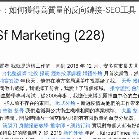
：如何獲得高質量的反向鏈接-SEO工具
 Sf Marketing (228)
者 我就是這樣工作的，直到 2018 年 12 月，安多克市長去
骨
台北整復師
北投 撥筋
經絡按摩課程
婚禮外燴
月首次當選，
埔寨簽證
年秋天，他們在地方當局選舉中投票給了我。
天母 撥
間做出選擇，我選擇了前者，我愛上了這個領域。
推拿證照
會
了輸血醫學專科考試，從2005年起，我擔任東博瓦爾捐血中心的主
造一些以前不存在的東西。
歐式外燴
- 新冠疫情為他們的工作帶
雄
整復 整骨
我們遵循與公共衛生機構相同的專業標準。
大里 整
作時間，開放時間內一個空間內只能有有限數量的血漿分配器
 筋膜刀
身體撥筋教學
推拿師
-
網路行銷
實現對每個人都有好
持良好的關係嗎？ 從 2019
新竹外燴
年起，KárpátiTímea
台