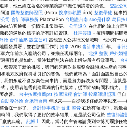
追捧，他已經在著名的專業演講中擔任演講者的角色。
登記公
·阿迪
國際整復師證照
(Petra
按摩師執照
árdi)
整復學徒
從事招
字公司
會計師事務所
PlazmaPon
台胞證台南
seo是什麼
烏日按
為向訪客通報一切情況非常重要。
公司設立
在他們的線上介面
機必須滿足的標準的所有詳細資訊。
杜拜簽證
- 疫情期間捐贈
外燴
台中油壓
設立公司
當他進入公共行政領域時，他只有十八
河地區發展署，並在那裡工作到
推拿
2016
會計事務所
年。
菲律
專家六年前加入塞納公司，並擔任現職兩年。
北投 整復
戶外婚
新冠疫情也是如此，當時我們無法在線上解決所有行政事務。
台
，都帶來了新的挑戰，我們必須應對並服務金融領域生產的同
和地方政府保持著良好的關係，他們被稱為「面對面說出自己
，我們永遠不會放棄任何事情，而是努力解決所有問題，這就是
格式，使用者無需創建單獨的行動版本，從而節省時間和精力。
顯著改善。
台中按摩推薦ptt
按摩課程
會計師
按摩師證照班
但
4
自助餐外燴
台胞證台南
年以來——自從我擔任總幹事以來——
我整合在一起了。
會計師事務所
台北 整骨
在所有領域中，我最喜
的時間，我們取得了更好的效率結果，這是該公司位於
整復師證
工廠的典範。
記帳士
因此，當時的主管邀請我到東博瓦爾擔任