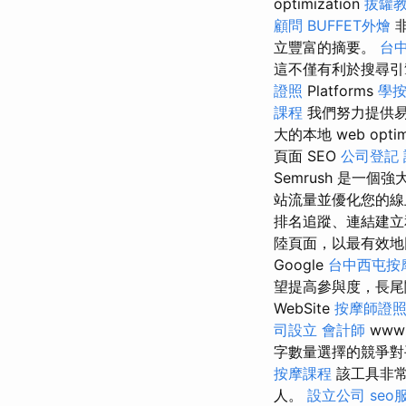
optimization
拔罐
顧問
BUFFET外燴
非
立豐富的摘要。
台
這不僅有利於搜尋引
證照
Platforms
學
課程
我們努力提供易
大的本地 web optim
頁面 SEO
公司登記
Semrush 是一個強大的 
站流量並優化您的
排名追蹤、連結建立
陸頁面，以最有效
Google
台中西屯按
望提高參與度，長尾
WebSite
按摩師證
司設立
會計師
www
字數量選擇的競爭
按摩課程
該工具非常
人。
設立公司
seo