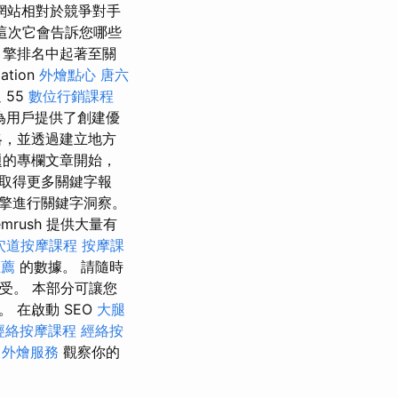
網站相對於競爭對手
但這次它會告訴您哪些
引擎排名中起著至關
tion
外燴點心
唐六
 55
數位行銷課程
為用戶提供了創建優
略，並透過建立地方
題的專欄文章開始，
以取得更多關鍵字報
引擎進行關鍵字洞察。
rush 提供大量有
穴道按摩課程
按摩課
推薦
的數據。 請隨時
並享受。 本部分可讓您
 在啟動 SEO
大腿
經絡按摩課程
經絡按
外燴服務
觀察你的