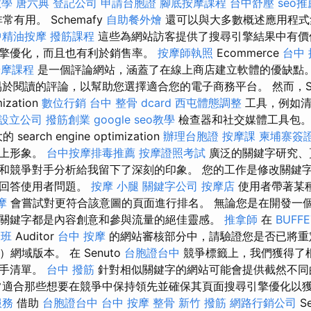
教學
唐六典
登記公司
申請台胞證
腳底按摩課程
台中舒壓
seo推
常有用。 Schemafy
自助餐外燴
還可以與大多數概述應用程式
中精油按摩
撥筋課程
這些為網站訪客提供了搜尋引擎結果中有價
擎優化，而且也有利於銷售率。
按摩師執照
Ecommerce
台中
按摩課程
是一個評論網站，涵蓋了在線上商店建立軟體的優缺點
於閱讀的評論，以幫助您選擇適合您的電子商務平台。 然而，Sem
ization
數位行銷
台中 整骨 dcard
西屯體態調整
工具，例如清
設立公司
撥筋創業
google seo教學
檢查器和社交媒體工具包。
search engine optimization
辦理台胞證
按摩課
柬埔寨簽
線上形象。
台中按摩排毒推薦
按摩證照考試
廣泛的關鍵字研究、
和競爭對手分析給我留下了深刻的印象。 您的工作是修改關鍵
地回答使用者問題。
按摩 小腿
關鍵字公司
按摩店
使用者帶著某
摩
會嘗試對更符合該意圖的頁面進行排名。 無論您是在開發一
關鍵字都是內容創意和參與流量的絕佳靈感。
推拿師
在
BUFF
照班
Auditor
台中 按摩
的網站審核部分中，請驗證您是否已將重
）網域版本。 在 Senuto
台胞證台中
競爭標籤上，我們獲得了
對手清單。
台中 撥筋
針對相似關鍵字的網站可能會提供截然不同
適合那些想要在競爭中保持領先並確保其頁面搜尋引擎優化以
服務
借助
台胞證台中
台中 按摩 整骨
新竹 撥筋
網路行銷公司
S