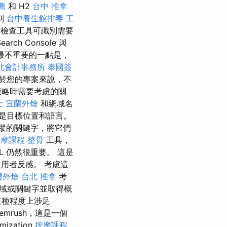
薦
和 H2
台中 推拿
到
台中養生館排毒
工
檢查工具可識別需要
ch Console 與
並非最不重要的一點是，
北會計事務所
泰國簽
於您的專案來說，不
策略時需要考慮的關
士
宜蘭外燴
和網域名
是目標位置和語言。
蹤的關鍵字，將它們
按摩課程
整骨
工具，
 仍然很重要。 這是
使用者反感。 考慮這
禮外燴
台北 推拿
考
網域或關鍵字並取得概
某種程度上涉足
mrush，這是一個
zation
按摩課程