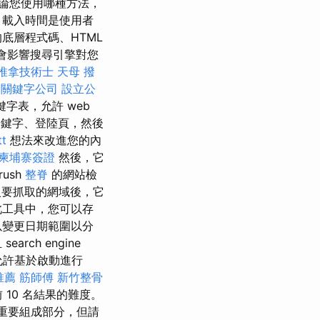
論您使用哪種方法，
 載入時間是使用者
底層程式碼、HTML
這會影響搜尋引擎對您
推拿技術士
天母 撥
高
關鍵字公司
設立公
字表，允許 web
關鍵字、登陸頁，然後
t
想法來改進您的內
柬埔寨簽證
然後，它
rush
整脊
的網站檢
要抓取的網域後，它
此工具中，您可以存
以變更日期範圍以分
ch engine
能允許基於啟動進行
推薦
筋師傅
新竹整骨
 10 名結果的難度。
重要組成部分，但請