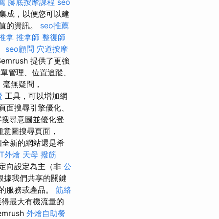
薦
腳底按摩課程
seo
集成，以便您可以建
值的資訊。
seo推薦
 推拿
推拿師
整復師
。
seo顧問
穴道按摩
rush 提供了更強
單管理、位置追蹤、
 毫無疑問，
證
工具，可以增加網
頁面搜尋引擎優化、
字搜尋意圖並優化登
種意圖搜尋頁面，
個全新的網站還是希
ET外燴
天母 撥筋
定向設定為主（非
公
根據我們共享的關鍵
的服務或產品。
筋絡
獲得最大有機流量的
emrush
外燴自助餐