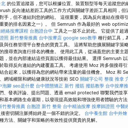
台北
的位置追蹤器，您可以根據位置、裝置類型等每天追蹤您的
emrush 反向連結差距工具的工作方式與關鍵字差距工具相同，
對手，但不連結到您的網站。 這很重要，因為反向連結在搜尋
排名因素之一）。 但 Semrush 作為最好的 web optimiza
醫經絡按摩課程
台胞證台中
工具之一並不止於此。 它提供了超過
證照
新竹整骨推薦
台中按摩店
google seo教學
種行銷工具，
及與任務管理平台整合的寶貴工具。 這將幫助您擴展關鍵字策
的搜尋查詢進行排名的機會。 使用此工具，從涵蓋您的主要主
，並在內部連結這些頁面以獲得最佳結果。 選擇 Semrush 
於取得反向連結的內建覆蓋工具。 考慮使用 Moz 跨多個搜尋
合起來，以獲得為您的網站帶來流量的最佳機會。 Moz 和 Sem
、網域權限和網站健康狀況等技術 SEO
關鍵字公司
整復 推拿
中泡腳
seo是什麼
台中體態矯正
新竹 撥筋
撥筋教學
台中按摩
注我們、發表評論、提出問題、透過 email protected 聯繫我們
和基本網路生命週期，以發現提高效能和增強使用者體驗的方法。
新竹整骨推薦
台胞證
新竹 整骨
台中精油按摩
按摩師證照
中醫
之後密切關注脈搏始終是一個不錯的決定。
台中養生館
台中外燴
種方法、關鍵字和策略的有效性提供寶貴的見解。