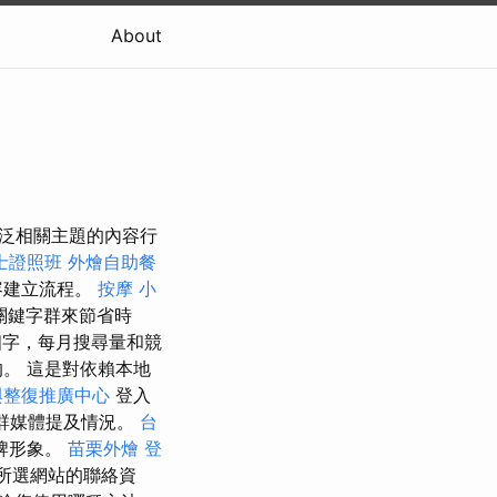
About
涵蓋廣泛相關主題的內容行
士證照班
外燴自助餐
容建立流程。
按摩 小
關鍵字群來節省時
個字，每月搜尋量和競
。 這是對依賴本地
與整復推廣中心
登入
群媒體提及情況。
台
牌形象。
苗栗外燴
登
所選網站的聯絡資