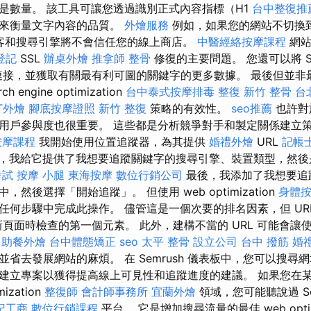
是數量。 該工具可讓您透過識別正式內容指標（H1
台中整復推
）來衡量文字內容的品質。
外燴服務
例如，如果您的網站不切換
訪客和搜尋引擎將不會信任您的線上商店。
中醫經絡按摩課程
網站
登記
SSL
辦桌外燴
推拿師
整骨
修復的主要問題。 您還可以將 Sear
lytics 連接，並獲取有關最有利可圖的關鍵字的更多數據。 最後但
engine optimization
台中泰式按摩排毒
整復
新竹 整骨
台
ET外燴
腳底按摩證照
新竹 整復
策略的有效性。
seo推薦
也許對
用戶參與度也很重要。 這些都是分析競爭對手和製定關係建立
按摩課程
我開始使用位置追蹤器，為其提供
婚禮外燴
URL
記帳
，我給它提供了我想要追蹤關鍵字的搜尋引擎、裝置類型，然後
考試
按摩 小腿
東海按摩
數位行銷公司
最後，我添加了我想要追
然後選擇「開始追蹤」。 但使用 web optimization
身體
任何步驟中完成此操作。 儘管這是一個次要的排名因素，但 URL
在抓取新頁面時檢查的第一個元素。 此外，建構不當的 URL 可能會讓
自助餐外燴
台中體態矯正
seo
太平 整骨
設立公司
台中 撥筋
婚
省去發展網站的麻煩。 在 Semrush 儀表板中，您可以搜尋
建立專案以獲得提高線上可見性和追蹤進度的建議。 如果您在
mization
整復師
會計師事務所
宜蘭外燴
領域，您可能聽說過 Se
記工商
數位行銷課程
平台。 它是增加搜尋流量的最佳 web optimi