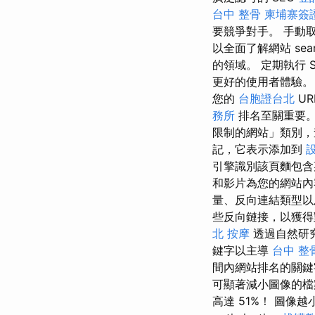
台中 整骨
柬埔寨簽
要競爭對手。 手動
以全面了解網站 search 
的領域。 定期執行 
更好的使用者體驗
您的
台胞證台北
UR
務所
排名至關重要。
限制的網站」類別，
記，它表示添加到
引擎識別該頁麵包含
和影片為您的網站
量、反向連結類型以
些反向鏈接，以獲得
北 按摩
透過自然研
鍵字以主導
台中 整
間內網站排名的關鍵
可顯著減小圖像的檔
高達 51%！ 圖像越