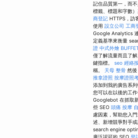
記住品質第一，而不
標籤、標題和字數
商登記
HTTPS，
使用
設立公司
工商
Google Ana
定義基準來衡量 search 
證
中式外燴
BUFF
僅了解流量而且了解
鍵指標。
seo
經絡
稱。
天母 整骨
然後
推拿證照
按摩證照
添加到我的廣告系列中，
您可以在以後的工作
Googlebot 
些 SEO
頭痛 按摩
慮因素，幫助您入門並
述、新增競爭對手或
search engine opti
廣泛認可的 SEO
登