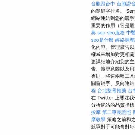
台胞證台中
台胞證
的關鍵字排名。 S
網站連結到您的競爭
重要的作用（它是最重要的
典
seo
seo服務
中
seo是什麼
經絡調理
化內容、管理廣告以
權威來增加對更相關
更詳細地介紹您的主題
告、搜尋意圖以及用
否則，將這兩種工具結
關關鍵字、反向連結
程
台北整骨推薦
台
在 Twitter 上關
分析網站的品質指標
按摩
第二專長證照
摩教學
策略之前和
競爭對手可能會對每