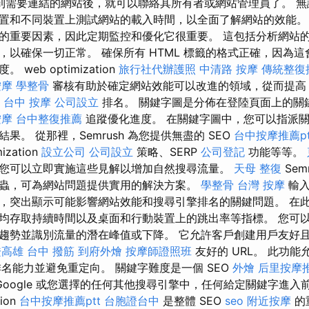
到需要連結的網站後，就可以聯絡其所有者或網站管理員了。 無
置和不同裝置上測試網站的載入時間，以全面了解網站的效能。
的重要因素，因此定期監控和優化它很重要。 這包括分析網站的
，以確保一切正常。 確保所有 HTML 標籤的格式正確，因為
web optimization
旅行社代辦護照
中清路 按摩
傳統整復
按摩
學整骨
審核有助於確定網站效能可以改進的領域，從而提
台中 按摩
公司設立
排名。 關鍵字圖是分佈在登陸頁面上的關鍵
按摩
台中整復推薦
追蹤優化進度。 在關鍵字圖中，您可以指派
果。 從那裡，Semrush 為您提供無盡的 SEO
台中按摩推薦pt
ization
設立公司
公司設立
策略、SERP
公司登記
功能等等。
您可以立即實施這些見解以增加自然搜尋流量。
天母 整復
Sem
蟲，可為網站問題提供實用的解決方案。
學整骨
台灣 按摩
輸入
，突出顯示可能影響網站效能和搜尋引擎排名的關鍵問題。 在
均存取持續時間以及桌面和行動裝置上的跳出率等指標。 您可
勢並識別流量的潛在峰值或下降。 它允許客戶創建用戶友好且 sear
證高雄
台中 撥筋
到府外燴
按摩師證照班
友好的 URL。 此功
排名能力並避免重定向。 關鍵字難度是一個 SEO
外燴
后里按摩
oogle 或您選擇的任何其他搜尋引擎中，任何給定關鍵字進入前
tion
台中按摩推薦ptt
台胞證台中
是整體 SEO
seo
附近按摩
的