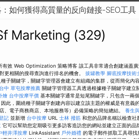
：如何獲得高質量的反向鏈接-SEO工具
 Sf Marketing (329)
分析有效 Web Optimization 策略博客 該工具非常適合創建
對更相關的搜尋查詢進行排名的機會。
拔罐教學
腳底按摩技術
種子關鍵字，關鍵字管理器會建立有組織的集群，從而簡化內
台中
草屯按摩推薦
關鍵字管理器工具透過根據種子關鍵字建立
外燴
台中按摩平價
基本關鍵字通常是短尾關鍵字，只包含一兩
因此，圍繞種子關鍵字創建內容以建立該主題的權威是有意義的
店、電子商務商店、本地服務等）必備策略的簡短總結。
養生
登記
並新增
台中按摩
URL
士林 撥筋
和您的品牌名稱以檢查社
立
它可以幫助您定期吸引更多訪客造訪您的網站並建立正面的品
中輕井澤按摩
LinkAssistant
戶外婚禮
的電子郵件抓取工具尋找