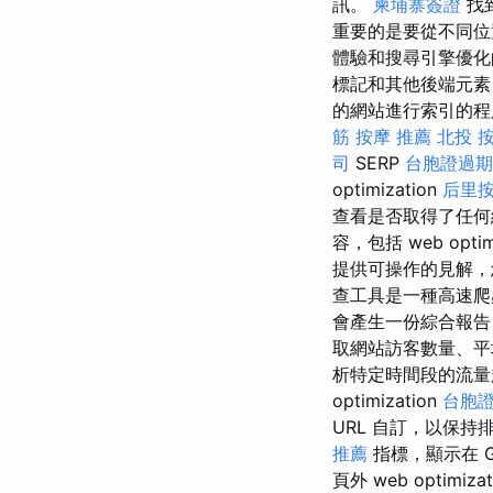
訊。
柬埔寨簽證
找
重要的是要從不同位
體驗和搜尋引擎優化
標記和其他後端元素
的網站進行索引的程度。 
筋
按摩 推薦
北投 
司
SERP
台胞證過期
optimization
后里
查看是否取得了任何結
容，包括 web optim
提供可操作的見解，
查工具是一種高速爬
會產生一份綜合報告
取網站訪客數量、平
析特定時間段的流量趨
optimization
台胞
URL 自訂，以保持
推薦
指標，顯示在 G
頁外 web optimiza