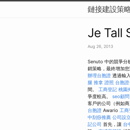
鏈接建設策略
Je Tall
Aug 26, 2013
Senuto 中的競爭
銷策略，最終增加您
辦理台胞證
透過輸入
腿
推拿 證照
台胞證
間。
工商登記
桃園
爭度較高。
seo顧問
客戶的公司（例如商
台胞證
Awario
工商
中刮痧推薦
公司設
記公司
首先，讓
台