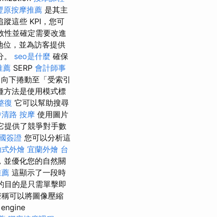
豐原按摩推薦
是其主
這些 KPI，您可
效性並確定需要改進
地位，並為訪客提供
分。
seo是什麼
確保
推薦
SERP
會計師事
向下捲動至「受索引
種方法是使用模式標
整復
它可以幫助搜尋
中清路 按摩
使用圖片
 它提供了競爭對手數
國簽證
您可以分析這
助式外燴
宜蘭外燴
台
，並優化您的自然關
推薦
這顯示了一段時
的目的是只需單擊即
聲稱可以將圖像壓縮
ngine