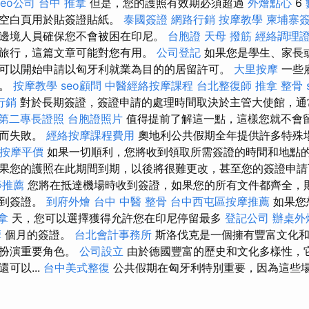
seo公司
台中 推拿
但是，您的護照有效期必須超過
外燴點心
6
張空白頁用於貼簽證貼紙。
泰國簽證
網路行銷
按摩教學
柬埔寨
邊境人員確保您不會被困在印尼。
台胞證
天母 撥筋
經絡調理
旅行，這篇文章可能對您有用。
公司登記
如果您是學生、家長或大
可以開始申請以匈牙利就業為目的的居留許可。
大里按摩
一些
人。
按摩教學
seo顧問
中醫經絡按摩課程
台北整復師
推拿 整骨
行銷
對於長期簽證，簽證申請的處理時間取決於主管大使館，通
第二專長證照
台胞證照片
值得提前了解這一點，這樣您就不會
此而失敗。
經絡按摩課程費用
奧地利公共假期全年提供許多特殊
按摩平價
如果一切順利，您將收到領取所需簽證的時間和地點的
果您的護照在此期間到期，以後將很難更改，甚至您的簽證申
痧推薦
您將在抵達機場時收到簽證，如果您的所有文件都齊全，
收到簽證。
到府外燴
台中 中醫 整骨
台中西屯區按摩推薦
如果您
拿
天，您可以選擇獲得允許您在印尼停留最多
登記公司
辦桌外
摩
個月的簽證。
台北會計事務所
斯洛伐克是一個擁有豐富文化和
中扮演重要角色。
公司設立
由於德國豐富的歷史和文化多樣性，
可以...
台中美式整復
公共假期在匈牙利特別重要，因為這些