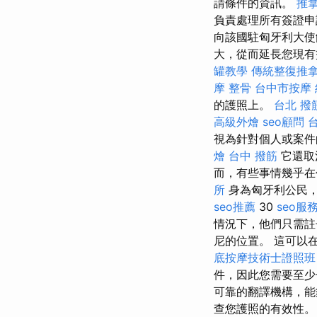
請條件的資訊。
推拿
負責處理所有簽證
向該國駐匈牙利大使
大，從而延長您現
罐教學
傳統整復推
摩 整骨
台中市按摩
的護照上。
台北 撥
高級外燴
seo顧問
視為針對個人或案件
燴
台中 撥筋
它還取
而，有些事情幾乎
所
身為匈牙利公民
seo推薦
30
seo服
情況下，他們只需註
尼的位置。 這可以
底按摩技術士證照班
件，因此您需要至少
可靠的翻譯機構，
查您護照的有效性