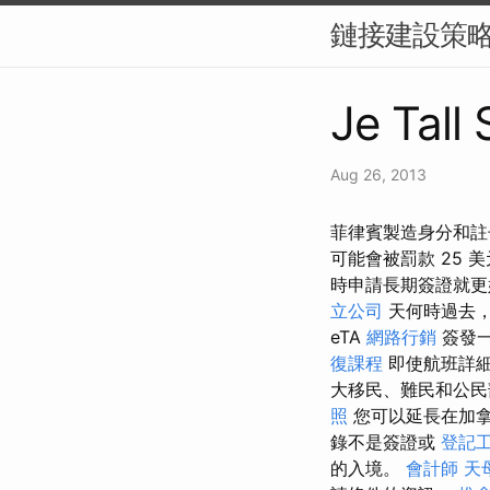
鏈接建設策略
Je Tall
Aug 26, 2013
菲律賓製造身分和註冊
可能會被罰款 25
時申請長期簽證就更
立公司
天何時過去
eTA
網路行銷
簽發
復課程
即使航班詳
大移民、難民和公
照
您可以延長在加
錄不是簽證或
登記
的入境。
會計師
天