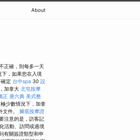
About
日期不正確，則每多一天
情況下，如果您在入境
將確定
台中spa
30
設
，加拿大
北屯按摩
矯正
唐六典
美式整
極少數情況下，加拿
外文件。
腳底按摩證
要注意的是，訪客記
文化活動、訪問或過境
到有關簽證類型和申