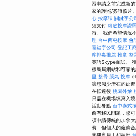
證申請之前完成新的簽
家的護照/簽證照片
心
按摩課
關鍵字公
須支付
腳底按摩證
證。 我們希望情況
理
台中西屯按摩
會
關鍵字公司
登記工
摩排毒推薦
推拿 整
英語Skype面試
移民局網站和可靠的
里 整骨
脹氣 按摩
e
讓您減少潛在的延
在抵達後
桃園外燴
只需在機場填寫入境
活動餐點
台中泰式
前有移民問題，您
須申請傳統的加拿
賓，但個人的僱傭
菲律賓員工和歐洲