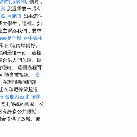
數位行銷公司
個月，
簽證
您還需要一張有
證照
台胞證
如果您住
學生，這裡... 如
雇主聯絡我們，要求
seo是什麼
台中養生
常在1週內準備好。
留到最後一刻，這樣
場合供人們放鬆、慶
通知。 這個過程可
請可能會被拒絕。
台
則在詢問幾個問題
想在印尼停留超過
燴
台胞證台北
按摩
歷史傳統的國家，公
它有許多公共假期，
場合提供了放鬆、慶