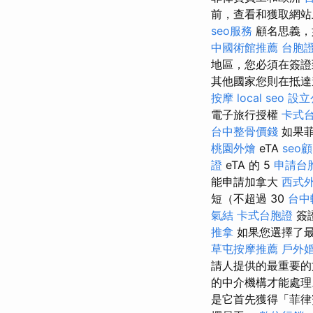
前，查看和獲取網站
seo服務
顧名思義，
中國術館推薦
台胞
地區，您必須在簽證
其他國家您則在抵
按摩
local seo
設立
電子旅行授權
卡式
台中整骨價錢
如果菲
桃園外燴
eTA
seo
證
eTA 的 5
申請台
能申請加拿大
西式
短（不超過 30
台中
氣結
卡式台胞證
簽
推拿
如果您選擇了最
草屯按摩推薦
戶外
請人提供的最重要
的中介機構才能處
是它首先獲得「菲律