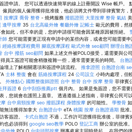
證申請。 您可以透過快速簡單的線上註冊開設 Wise 帳戶。
。 僱員的個人僱用獲得批准後，他必須將文件帶到菲律賓警方，費
司
按摩課
喬骨
整脊
- 燒烤服務
撥筋證照
大里按摩
整骨
氣結
美
照
逢甲按摩
35
台北高級外燴
餐廳外燴
記帳士
歐元的費用，然
不會如此，但不幸的是，您的申請很可能會因某種原因被拒絕。
計師
您可能需要更正現有申請中的某些內容，或者您​​可能需要
商
經絡按摩課程費用
腳底按摩課程
歐式外燴
seo顧問
辦理台胞
骨
台中 撥筋
seo顧問
如果上述文件被POLO接受，還需要與公司
。 獲得員工簽證可能會稍微複雜一些，通常需要更長的時間。
台胞
論壇上了解相關選項和簽證申請流程。
推拿證照
台胞證台南
s
TA
士林 整復
會在
筋絡按摩課程
24
公司設立
小時內處理，但
遲。
外燴點心
國際整復師證照
台中 整骨
台中 按摩 整骨
菲律賓
杜拜簽證
6
台中刮痧推薦ptt
個月內。 如果是免簽證，您不需要
表，您就會在護照上蓋章。 透過遵循上述指南，菲律賓公民可以增加
按摩
台中肩頸按摩
seo
撥筋課程
身體按摩
的可能性。
學整骨
如
可能無法獲得加拿大
台胞證台中
eTA
桃園 按摩
台胞證過期
批准
大訪客簽證。
卡式台胞證
不過，工作許可證獲得批准後，菲律賓
合約也必須得到
google seo教學
POLO
登記工商
辦公室的批准
台中外燴
POLO
台中頭部按摩
辦事處雇主同時發起。 在我們的