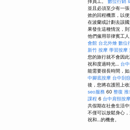
擇員工。
數位行銷
並且必須至少有一
效的回程機票，以便
在波蘭或計劃去該國
果發生這種情況，則
他們僱用菲律賓工
會館
台北外燴
數位
新竹 按摩
學習按摩
您的旅行就不會因
祝和度過時光...
台中
能需要很長時間，如
中腳底按摩
台中刮
後，您將在護照上
seo服務
60
整復 推
課程
6
台中肩頸按
共假期在社會生活
不僅可以放鬆身心，還
祝和…的機會。