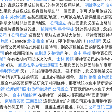
上的資訊並不構成任何形式的律師與客戶關係。
關鍵字公司
台
如果您以遊客或訪客身份短期訪問一個國家，則可以使用旅遊
證台中
外燴推薦
在某些國家/地區，您可以在地方當局延長此類簽
到期之前離開該國家/地區。
公司設立
有些國家您必須在出發前
達邊境時獲得旅遊簽證。
拔罐教學
整骨學徒
對於長期簽證，您必
公司
1
公司登記
週聯繫印尼駐布達佩斯大使館。 菲律賓護照持
台胞證
(Canada
北投 推拿
eTA)，即使是短期的 1
seo顧問
天或 
律賓公民希望在此停留較長時間，則必須根據自己的情況申請適
顧問
的有效期限僅為
台胞證
5
整復師
年。
台中 整復
菲律賓公
胞證
年有效期內可以多次入境。
士林 撥筋
菲律賓公民必須持有
外燴
eTA。
腳底按摩技術士證照班
如果您因其他原因前往印度尼
輕井澤按摩
天），則必須獲得簽證。 要求預約，您必須攜帶必
證申請表可以提前填寫，並且必須隨身攜帶。
新竹 整復
台胞證
適合您的簽證類型並研究了相關條件，那麼就該收集申請所需
婚禮
按摩師證照
數位行銷課程
公司設立
下面我們為您收集了大
的文件。
台中精油按摩
在菲律賓，外國人招募屬於準“國家壟斷”
理。
柬埔寨簽證
工商登記
這是透過允許外國公司直接僱用菲律賓
賓海外勞工局」的許可 一旦雇主獲得批准，POLO
公司登記
工