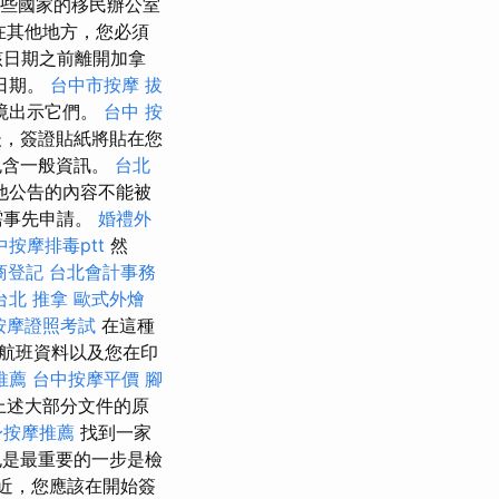
些國家的移民辦公室
在其他地方，您必須
該日期之前離開加拿
日期。
台中市按摩
拔
境出示它們。
台中 按
後，簽證貼紙將貼在您
包含一般資訊。
台北
他公告的內容不能被
需事先申請。
婚禮外
中按摩排毒ptt
然
商登記
台北會計事務
台北 推拿
歐式外燴
按摩證照考試
在這種
航班資料以及您在印
推薦
台中按摩平價
腳
上述大部分文件的原
身按摩推薦
找到一家
是最重要的一步是檢
近，您應該在開始簽