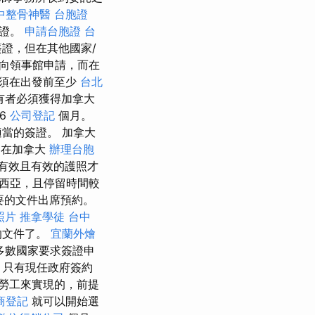
中整骨神醫
台胞證
簽證。
申請台胞證
台
證，但在其他國家/
向領事館申請，而在
須在出發前至少
台北
有者必須獲得加拿大
6
公司登記
個月。
當的簽證。 加拿大
民在加拿大
辦理台胞
有效且有效的護照才
西亞，且停留時間較
要的文件出席預約。
照片
推拿學徒
台中
的文件了。
宜蘭外燴
多數國家要求簽證申
，只有現任政府簽約
勞工來實現的，前提
商登記
就可以開始選