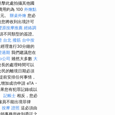
 點擊此處拍攝其他國
用約為 100
外燴點
元。
辦桌外燴
您必
後您將收到出境許可
豐原按摩推薦
經絡調
申請不同類型的簽證。
證
台北 撥筋
台中按
經理進行30分鐘的
證過期
我們建議您在
eo公司
雖然大多數
大
較長的處理時間可以
公民的離境日期必須
提前安排任何事情，
成功申請 eTA -
果您有犯罪記錄或以
。
記帳士
相反，您必
僱員不能出境菲律
。
按摩 證照
這必須由
律師事務所收到委託之