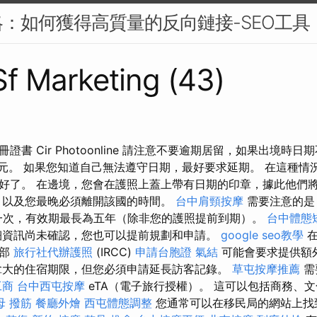
：如何獲得高質量的反向鏈接-SEO工具
 Sf Marketing (43)
證書 Cir Photoonline 請注意不要逾期居留，如果出境時
 美元。 如果您知道自己無法遵守日期，最好要求延期。 在這種
好了。 在邊境，您會在護照上蓋上帶有日期的印章，據此他們
，以及您最晚必須離開該國的時間。
台中肩頸按摩
需要注意的是
一次，有效期最長為五年（除非您的護照提前到期）。
台中體態
細資訊尚未確認，您也可以提前規劃和申請。
google seo教學
在
民部
旅行社代辦護照
(IRCC)
申請台胞證
氣結
可能會要求提供額
拿大的住宿期限，但您必須申請延長訪客記錄。
草屯按摩推薦
需
工商
台中西屯按摩
eTA（電子旅行授權）。 這可以包括商務、
母 撥筋
餐廳外燴
西屯體態調整
您通常可以在移民局的網站上找