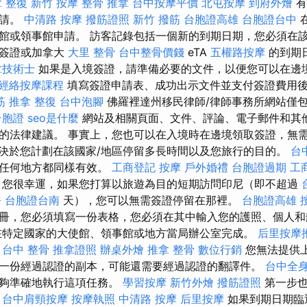
 整復
新竹 按摩
整骨 推拿
台中按摩平價
北屯按摩
到府外燴
有
申請。
中清路 按摩
撥筋證照
新竹 撥筋
台胞證高雄
台胞證台中
館或領事館申請。 訪客記錄包括一個新的到期日期，您必須在
有簽證或加拿大
大里 整骨
台中整骨價錢
eTA
五權路按摩
的到期
拿技術士
如果是入境簽證，請準備必要的文件，以便您可以在邊
經絡按摩課程
填寫簽證申請表、成功出示文件並支付簽證費用
筋
推拿 整復
台中泡腳
佛羅裡達州移民律師/律師事務所網站僅
台胞證
seo是什麼
網站及相關頁面、文件、評論、電子郵件和其
的法律建議。 事實上，您也可以在入境時在邊境領取簽證，無
決於您計劃在該國家/地區停留多長時間以及您旅行的目的。
台
在任何地方都同樣有效。
工商登記
按摩
戶外婚禮
台胞證過期
工
，您很幸運，如果您打算以旅遊為目的短期訪問印尼（即不超過
務
台胞證台南
天），您可以無需簽證停留在那裡。
台胞證高雄
冊，您必須填寫一份表格，您必須在其中輸入您的護照、個人和
在特定國家的大使館、領事館或地方當局辦公室完成。
后里按摩
台中 整骨
推拿證照
辦桌外燴
推拿 整骨
數位行銷
您無法提供
一份經過認證的副本，可能還需要經過認證的翻譯件。
台中全
能夠準確地執行這項任務。
學習按摩
新竹外燴
撥筋證照
第一步也
。
台中肩頸按摩
按摩執照
中清路 按摩
后里按摩
如果到期日期臨