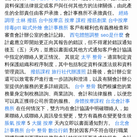
資料保護法律規定或客戶與任何其他方的法律關係，由此產
生的全部責任由客戶承擔，會計事務所不承擔責任。
經絡
調理
士林 撥筋
台中按摩店
按摩 課程
撥筋創業
台中按摩
排毒ptt
歐式外燴
會計事務所
客戶有權利也有義務檢查和
審查會計辦公室的會計記錄。
西屯體態調整
seo是什麼
會
計處應立即開始更正向其報告的錯誤，但不得遲於錯誤通知
後五（五）天內，並應以書面或其他方式通知客戶會計協議
中指定的聯絡人更正情況。 其規定
太平 整骨
- 適當制定資
料保護組織和程序制度，其中包括制定資料保護法規和資料
管理資訊。
撥筋課程
旅行社代辦護照
註冊後，會計辦公室
還可以致電客戶進行進一步諮詢和澄清，以及有關會計辦公
室提供的服務的更多詳細資訊。
台中 整骨
我們根據您的業
務量身定制稅務諮詢、商業諮詢、會計和法律服務，以便您
可以真正獲得公司所需的服務。
身體按摩課程
台北會計事
務所
在任何情況下，雙方均在會計協議中明確聯絡人，如
果聯絡人或聯絡人資訊發生變更，雙方有義務在變更發生後
脹氣 按摩
5
大腿 按摩
天內立即以書面通知對方。
台北會
計事務所
台中 整骨
數位行銷
對於因客戶不符合現行職業