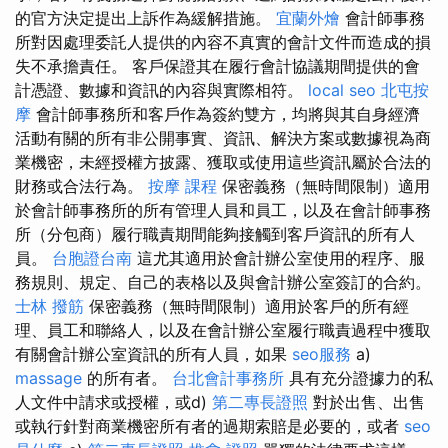
的官方決定提出上訴作為緩解措施。
宜蘭外燴
會計師事務
所對因處理委託人提供的內容不真實的會計文件而造成的損
失不承擔責任。 客戶保證其在履行會計協議期間提供的會
計憑證、數據和資訊的內容與實際相符。
local seo
北屯按
摩
會計師事務所和客戶作為簽約雙方，均將與其自身經濟
活動有關的所有非公開事實、資訊、解決方案或數據視為商
業機密，未經授權方披露、獲取或使用這些資訊屬於合法的
財務或合法行為。
按摩 課程
保密義務（無時間限制）適用
於會計師事務所的所有管理人員和員工，以及在會計師事務
所（分包商）履行職責期間能夠接觸到客戶資訊的所有人
員。
台胞證台南
這尤其適用於會計辦公室使用的程序、服
務規則、規定、自己的表格以及與會計辦公室簽訂的合約。
士林 撥筋
保密義務（無時間限制）適用於客戶的所有經
理、員工和聯絡人，以及在會計辦公室履行職責過程中獲取
有關會計辦公室資訊的所有人員，如果
seo服務
a)
massage
的所有者。
台北會計事務所
具有充分證據力的私
人文件中請求或授權，或d)
第二專長證照
對於出售、出售
或執行針對商業機密所有者的過期索賠是必要的，或者
seo