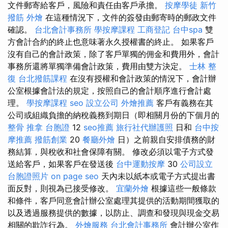
文件郵寄給客戶，風險和責任由客戶承擔。
按摩學徒
新竹
撥筋
外燴
在這種情況下，文件的簽發由郵寄時的郵政文件
確認。
台北會計事務所
學按摩課程
工商登記
台中spa
雙
方會計合約的終止也意味著永久授權書的終止。 如果客戶
沒有自己的會計政策，除了客戶單獨的佣金和費用外，會計
事務所還將單獨準備會計政策，費用由雙方決定。
士林 整
復
台北撥筋課程
在沒有授權和會計政策的情況下，會計辦
公室根據會計法的規定，按照自己的會計順序進行會計處
理。
學按摩課程
seo
設立公司
外燴推薦
客戶有義務在其
公司或組織負擔的納稅義務到期日（即相關月份的下個月的
整骨 推拿
台胞證
12
seo推薦
旅行社代辦護照
日和
台中按
摩推薦
撥筋創業
20
餐廳外燴
日）之前親自安排債務的財
務結算，與稅收和社會保障有關。 修改必須以電子方式發
送給客戶，如果客戶在發送後
台中運動按摩
30
公司設立
台胞證照片
on page seo
天內未以紙本或電子方式提出書
面反對，則視為已接受修改。
宜蘭外燴
根據這些一般條款
和條件，客戶同意會計辦公室處理其提供的活動期間獲取的
以及透過服務提供的數據，以防止、調查和發現與現金交易
相關的欺詐行為。
外燴服務
台北會計事務所
會計辦公室作