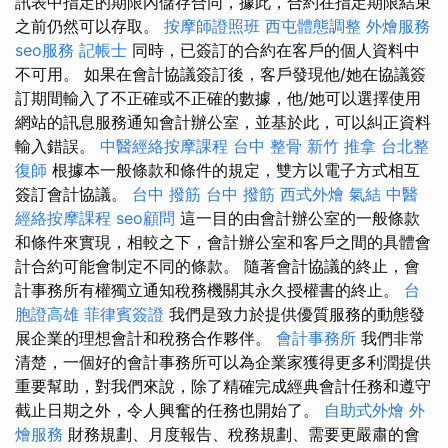
訊表中指定的期限內儲存合同，據此，合約在指定期限結束
之前仍然可以存取。
按摩師證照班
西屯體態調整
外燴服務
seo服務
記帳士
同時，已簽訂的合約在客戶的個人資料中
不可用。 如果在會計協議簽訂後，客戶發現他/她在協議簽
訂期間輸入了不正確或不正確的數據，他/她可以選擇使用
網站的訊息服務通知會計辦公室，並基於此，可以糾正資料
輸入錯誤。
中醫經絡按摩課程
台中 整骨
新竹 推拿
台北整
復師
根據本一般條款和條件的規定，雙方以電子方式相互
簽訂會計協議。
台中 撥筋
台中 撥筋
西式外燴
氣結
中醫
經絡按摩課程
seo顧問
這一目的由會計辦公室的一般條款
和條件來實現，相較之下，會計辦公室和客戶之間的具體會
計合約可能會制定不同的條款。 隨著會計協議的終止，會
計事務所有權獨立通知稅務機關其永久授權書的終止。
台
胞證高雄
菲律賓簽證
我們是致力於提供優質服務的動態發
展企業的理想會計和稅務合作夥伴。
會計事務所
我們非常
清楚，一個好的會計事務所可以為企業家獲得更多利潤提供
重要幫助，對我們來說，除了精確完成經典會計任務和遵守
截止日期之外，令人興奮的任務也開始了。
自助式外燴
外
燴服務
財務規劃、月度報告、稅務規劃、需要更嚴肅的會