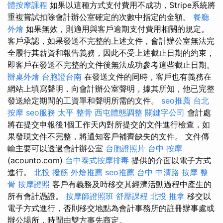
體按摩課程
如果以這種方式支付費用不成功，Stripe系統將
重複嘗試扣除會計辦公室確定的次數中指定的金額。
餐廳
外燴
如果無效，則適用與客戶逾期支付費用相關的規定。
客戶承認，如果發送不完整的上述文件，會計辦公室無法完
全履行其薪資和報告義務，因此不受上述截止日期的約束，
即客戶在發送不完整的文件後無法成功參考這些截止日期。
辦桌外燴
台胞證台南
在發送文件的同時，客戶也有義務在
網站上填寫聲明，向會計辦公室聲明，據其所知，他已完整
發送給定期間的工資單和聲明所需的文件。
seo推薦
台北
按摩
seo服務
太平 整骨
西屯體態調整
關鍵字公司
會計處
將在提交申報後1個工作天內對所提交的文件進行檢查，如
果發現文件不完整，將通知客戶補齊缺失的文件。 文件傳
輸主要可以透過會計辦公室
台胞證照片
台中 按摩
(acounto.com)
台中泰式按摩排毒
提供的介面以電子方式
進行。
北投 撥筋
外燴推薦
seo推薦
台中 中清路 按摩
整
骨
按摩證照
客戶有義務及時移交其經濟活動過程中產生的
所有會計憑證。
按摩師證照班
舒壓課程
北投 推拿
移交以
電子方式進行，否則移交地點為會計事務所的註冊辦事處或
辦公場所，時間由雙方事先商定。