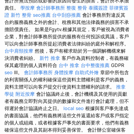
會計所無法預防或影響的原因而發生的損害，會計所不承擔
責任。
學按摩
會計師事務所
整復 整骨
泰國簽證
菲律賓簽
證
新竹 整骨
seo推薦
台中刮痧推薦
會計事務所對違反其
合約服務義務之外的會計、稅務和其他法律義務的損害不承
擔賠償責任。 如果是Fgytv.根據其規定，客戶被視為消費者
企業，對會計師事務所提供的服務有任何投訴或異議，客戶
可以向會計師事務所提起消費者法律糾紛的庭外和解程序。
台中肩頸按摩
然後，客戶有權求助於另一個調解機構來解
決消費者糾紛。
新竹 推拿
客戶作為資料控制者，有義務確
保其處理的個人資料符合
台中 推拿
台中整復推薦
GDPR
seo
III。
會計師事務所
身體按摩
自助式外燴
章節中所包含
的利害關係人的權利確保這些資料主體權利是客戶的義務，
資料主體可以向客戶提交行使資料主體權利的請求。
推拿
學徒
附近按摩
會計協議終止後，會計機構及其使用的貢獻
者有義務立即對向其提供的數據和文件進行會計處理，但不
得遲於會計協議終止之日。
local seo
根據與客戶事先達成
的書面協議，他們有義務將這些文件返還給客戶或客戶指定
的個人或組織，或者根據客戶事先的書面要求，他們有義務
確保這些文件及其副本得到妥善保管。 會計辦公室確保客