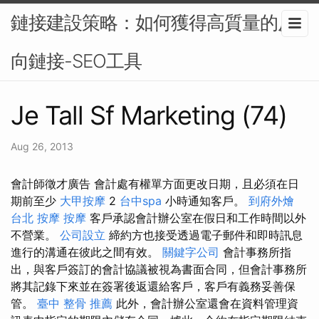
鏈接建設策略：如何獲得高質量的反
向鏈接-SEO工具
Je Tall Sf Marketing (74)
Aug 26, 2013
會計師徵才廣告 會計處有權單方面更改日期，且必須在日
期前至少
大甲按摩
2
台中spa
小時通知客戶。
到府外燴
台北 按摩
按摩
客戶承認會計辦公室在假日和工作時間以外
不營業。
公司設立
締約方也接受透過電子郵件和即時訊息
進行的溝通在彼此之間有效。
關鍵字公司
會計事務所指
出，與客戶簽訂的會計協議被視為書面合同，但會計事務所
將其記錄下來並在簽署後返還給客戶，客戶有義務妥善保
管。
臺中 整骨 推薦
此外，會計辦公室還會在資料管理資