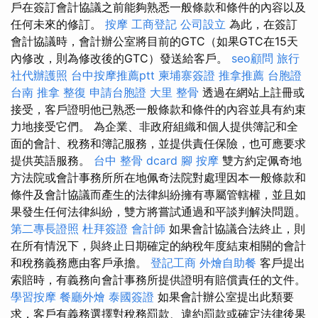
戶在簽訂會計協議之前能夠熟悉一般條款和條件的內容以及
任何未來的修訂。
按摩
工商登記
公司設立
為此，在簽訂
會計協議時，會計辦公室將目前的GTC（如果GTC在15天
內修改，則為修改後的GTC）發送給客戶。
seo顧問
旅行
社代辦護照
台中按摩推薦ptt
柬埔寨簽證
推拿推薦
台胞證
台南
推拿 整復
申請台胞證
大里 整骨
透過在網站上註冊或
接受，客戶證明他已熟悉一般條款和條件的內容並具有約束
力地接受它們。 為企業、非政府組織和個人提供簿記和全
面的會計、稅務和簿記服務，並提供責任保險，也可應要求
提供英語服務。
台中 整骨 dcard
腳 按摩
雙方約定佩奇地
方法院或會計事務所所在地佩奇法院對處理因本一般條款和
條件及會計協議而產生的法律糾紛擁有專屬管轄權，並且如
果發生任何法律糾紛，雙方將嘗試通過和平談判解決問題。
第二專長證照
杜拜簽證
會計師
如果會計協議合法終止，則
在所有情況下，與終止日期確定的納稅年度結束相關的會計
和稅務義務應由客戶承擔。
登記工商
外燴自助餐
客戶提出
索賠時，有義務向會計事務所提供證明有賠償責任的文件。
學習按摩
餐廳外燴
泰國簽證
如果會計辦公室提出此類要
求，客戶有義務選擇對稅務罰款、違約罰款或確定法律後果