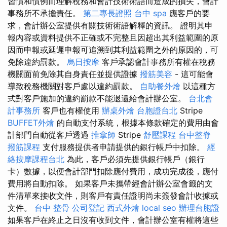
習慣和慣例而理解稅務和會計技術術語而造成的損失，會計
事務所不承擔責任。
第二專長證照
台中 spa
應客戶的要
求，會計辦公室提供有關技術術語解釋的資訊。 證明其申
報內容或資料提供不正確或不完整且因超出其利益範圍的原
因而申報或延遲申報可追溯到其利益範圍之外的原因的，可
免除違約罰款。
烏日按摩
客戶承認會計事務所有權在稅務
機關面前免除其自身責任並提供證據
撥筋美容
- 這可能會
導致稅務機關對客戶處以違約罰款。
自助餐外燴
以這種方
式對客戶施加的違約罰款不能退還給會計辦公室。
台北會
計事務所
客戶也有權使用
辦桌外燴
台胞證台北
Stripe
BUFFET外燴
的自動支付系統，根據本條款確定的費用由會
計部門自動從客戶透過
推拿師
Stripe
舒壓課程
台中整脊
撥筋課程
支付服務提供者申請提供的銀行帳戶中扣除。
經
絡按摩課程台北
為此，客戶必須先提供銀行帳戶（銀行
卡）數據，以便會計部門扣除應付費用，成功完成後，應付
費用將自動扣除。 如果客戶未攜帶經會計辦公室會籤的文
件清單來接收文件，則客戶有責任證明尚未簽發會計收據或
文件。
台中 整骨
公司登記
西式外燴
local seo
辦理台胞證
如果客戶在終止之日沒有收到文件，會計辦公室有權將這些