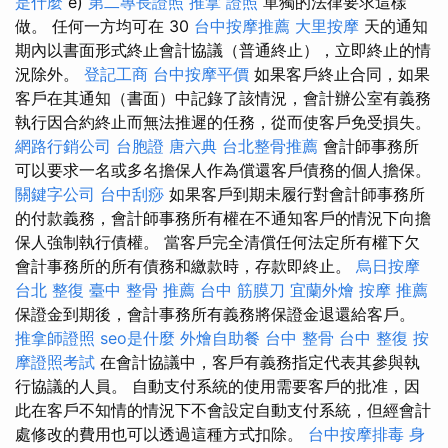
是什麼
e)
第二專長證照
推拿 證照
單獨的法律要求這樣
做。 任何一方均可在 30
台中按摩推薦
大里按摩
天的通知
期內以書面形式終止會計協議（普通終止），立即終止的情
況除外。
登記工商
台中按摩平價
如果客戶終止合同，如果
客戶在其通知（書面）中記錄了該情況，會計辦公室有義務
執行因合約終止而無法推遲的任務，從而使客戶免受損失。
網路行銷公司
台胞證
唐六典
台北整骨推薦
會計師事務所
可以要求一名或多名擔保人作為償還客戶債務的個人擔保。
關鍵字公司
台中刮痧
如果客戶到期未履行對會計師事務所
的付款義務，會計師事務所有權在不通知客戶的情況下向擔
保人強制執行債權。 當客戶完全清償任何法定所有權下欠
會計事務所的所有債務和繳款時，存款即終止。
烏日按摩
台北 整復
臺中 整骨 推薦
台中 筋膜刀
宜蘭外燴
按摩 推薦
保證金到期後，會計事務所有義務將保證金退還給客戶。
推拿師證照
seo是什麼
外燴自助餐
台中 整骨
台中 整復
按
摩證照考試
在會計協議中，客戶有義務指定代表其參與執
行協議的人員。 自動支付系統的使用需要客戶的批准，因
此在客戶不知情的情況下不會設定自動支付系統，但經會計
處修改的費用也可以透過這種方式扣除。
台中按摩排毒
身