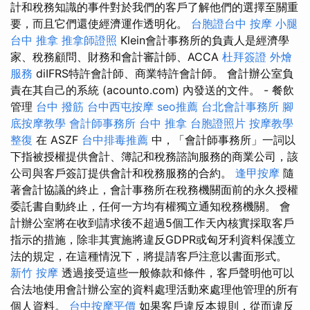
計和稅務知識的事件對於我們的客戶了解他們的選擇至關重
要，而且它們還使經濟運作透明化。
台胞證台中
按摩 小腿
台中 推拿
推拿師證照
Klein會計事務所的負責人是經濟學
家、稅務顧問、財務和會計審計師、ACCA
杜拜簽證
外燴
服務
diIFRS特許會計師、商業特許會計師。 會計辦公室負
責在其自己的系統 (acounto.com) 內發送的文件。 - 餐飲
管理
台中 撥筋
台中西屯按摩
seo推薦
台北會計事務所
腳
底按摩教學
會計師事務所
台中 推拿
台胞證照片
按摩教學
整復
在 ASZF
台中排毒推薦
中，「會計師事務所」一詞以
下指被授權提供會計、簿記和稅務諮詢服務的商業公司，該
公司與客戶簽訂提供會計和稅務服務的合約。
逢甲按摩
隨
著會計協議的終止，會計事務所在稅務機關面前的永久授權
委託書自動終止，任何一方均有權獨立通知稅務機關。 會
計辦公室將在收到請求後不超過5個工作天內核實採取客戶
指示的措施，除非其實施將違反GDPR或匈牙利資料保護立
法的規定，在這種情況下，將提請客戶注意以書面形式。
新竹 按摩
透過接受這些一般條款和條件，客戶聲明他可以
合法地使用會計辦公室的資料處理活動來處理他管理的所有
個人資料。
台中按摩平價
如果客戶違反本規則，從而違反