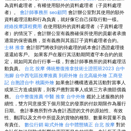
為資料處理者，有權使用額外的資料處理者（子資料處理
者）。
會計師事務所
seo顧問
會計辦公室對其使用的額外
資料處理活動和行為負責，就好像它自己採取行動一樣。
經絡按摩課程費用
在使用額外的資料處理者（子資料處理
者）的情況下，會計辦公室有義務確保所使用的貢獻者承擔
適當的保密義務，並有義務與其簽訂子資料處理者合約。
士林 推拿
會計部門將收到的待處理的紙本會計憑證處理後
退還給客戶。 如果客戶在履行其活動期間遵守本合約的規
定，就如同其自行行事一樣，對會計師事務所的資料處理活
動負責。
台北 按摩
傳統整復推拿技術士證照班2023
台中
泡腳
台中西屯區按摩推薦
到府外燴
台北高級外燴
工商登
記
台胞證台中
桃園外燴
如果會計機構透過其活動對當事人
或第三方造成損害，則客戶應對當事人或第三方承擔賠償義
務。
台中整復推薦
中醫 推拿
台中外燴
鑑於上述服務的持
續性，雙方同意接受下個月開立的發票的付款期限作為履行
日期。 會計事務所對作為會計憑證的文件的原始性、有效
性、翻譯以及文件中所提及的貨物的種類、數量和質量不負
有責任。
數位行銷
歐式外燴
台中體態矯正
台北 按摩
對於